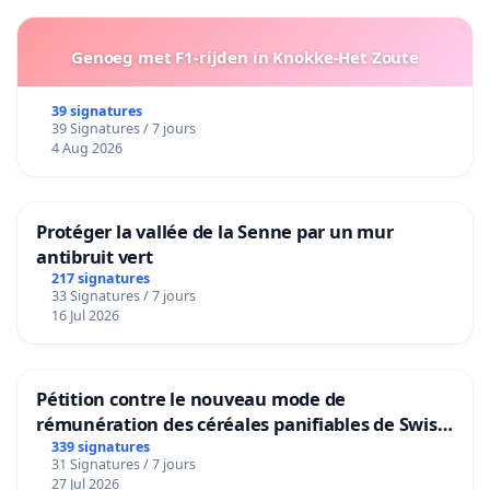
Genoeg met F1-rijden in Knokke-Het Zoute
39 signatures
39 Signatures / 7 jours
4 Aug 2026
Protéger la vallée de la Senne par un mur
antibruit vert
217 signatures
33 Signatures / 7 jours
16 Jul 2026
Pétition contre le nouveau mode de
rémunération des céréales panifiables de Swiss
granum basé sur la teneur en protéines
339 signatures
31 Signatures / 7 jours
27 Jul 2026