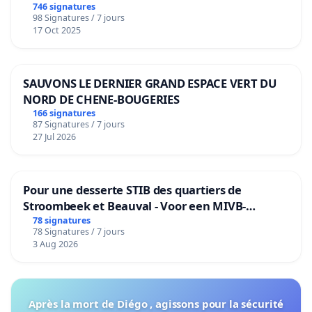
de notre territoire »
746 signatures
98 Signatures / 7 jours
17 Oct 2025
SAUVONS LE DERNIER GRAND ESPACE VERT DU
NORD DE CHENE-BOUGERIES
166 signatures
87 Signatures / 7 jours
27 Jul 2026
Pour une desserte STIB des quartiers de
Stroombeek et Beauval - Voor een MIVB-
bediening van de wijken Strombeek en Het
78 signatures
78 Signatures / 7 jours
Voor
3 Aug 2026
Après la mort de Diégo , agissons pour la sécurité