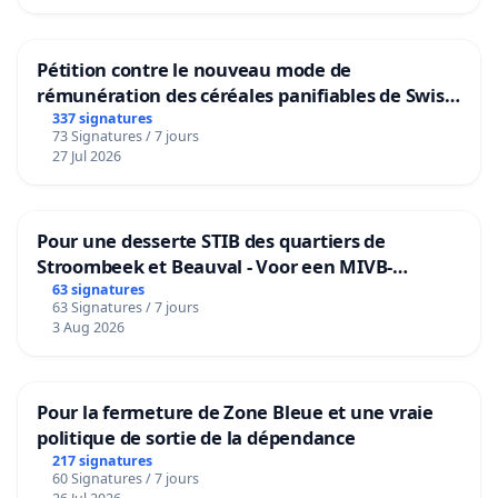
Pétition contre le nouveau mode de
rémunération des céréales panifiables de Swiss
granum basé sur la teneur en protéines
337 signatures
73 Signatures / 7 jours
27 Jul 2026
Pour une desserte STIB des quartiers de
Stroombeek et Beauval - Voor een MIVB-
bediening van de wijken Strombeek en Het
63 signatures
63 Signatures / 7 jours
Voor
3 Aug 2026
Pour la fermeture de Zone Bleue et une vraie
politique de sortie de la dépendance
217 signatures
60 Signatures / 7 jours