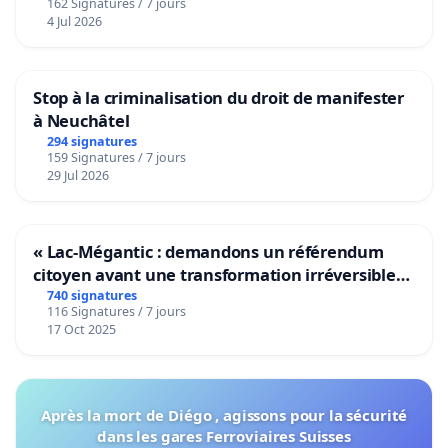
162 Signatures / 7 jours
4 Jul 2026
Stop à la criminalisation du droit de manifester
à Neuchâtel
294 signatures
159 Signatures / 7 jours
29 Jul 2026
« Lac-Mégantic : demandons un référendum
citoyen avant une transformation irréversible
de notre territoire »
740 signatures
116 Signatures / 7 jours
17 Oct 2025
Après la mort de Diégo , agissons pour la sécurité
dans les gares Ferroviaires Suisses