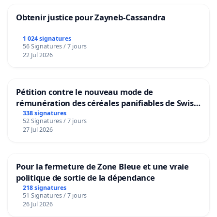
Obtenir justice pour Zayneb-Cassandra
1 024 signatures
56 Signatures / 7 jours
22 Jul 2026
Pétition contre le nouveau mode de
rémunération des céréales panifiables de Swiss
granum basé sur la teneur en protéines
338 signatures
52 Signatures / 7 jours
27 Jul 2026
Pour la fermeture de Zone Bleue et une vraie
politique de sortie de la dépendance
218 signatures
51 Signatures / 7 jours
26 Jul 2026