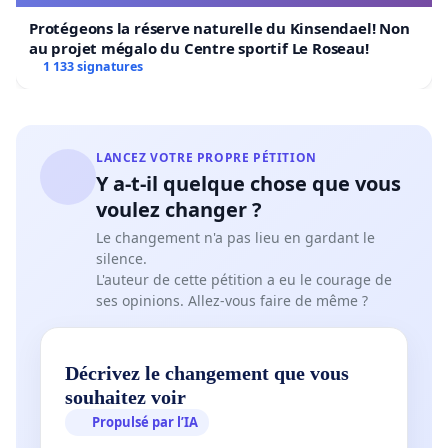
positif sur les enfants tant sur le plan scolaire que
personnel. Ils s’investissent chaque jour pour offrir des
Protégeons la réserve naturelle du Kinsendael! Non
activités variées et amusantes aux élèves. Que ce soit la
au projet mégalo du Centre sportif Le Roseau!
1 133 signatures
disco, le casino, le bricolage ou encore les interventions
sportives, ils mettent tout en œuvre pour rendre cette
expérience inoubliable. Le maintien du camp de ski de
Zénauva est essentiel pour encourager la pratique du
LANCEZ VOTRE PROPRE PÉTITION
ski à long terme et susciter l’envie de skier avec leurs
Y a-t-il quelque chose que vous
parents dans des conditions proches de chez nous.
voulez changer ?
Nous demandons donc à toutes les autorités
Le changement n'a pas lieu en gardant le
compétentes de faire en sorte que ce camp continue
silence.
d'exister et de bénéficier à de futures générations.
L'auteur de cette pétition a eu le courage de
ses opinions. Allez-vous faire de même ?
Nous, signataires de cette pétition, demandons au
Conseil communal de revenir sur sa décision et de
maintienir le camp de ski de Zénauva.
Merci de
Décrivez le changement que vous
soutenir cette cause, qui représente un véritable
souhaitez voir
bienfait pour les enfants, les familles et la communauté
Propulsé par l’IA
locale.