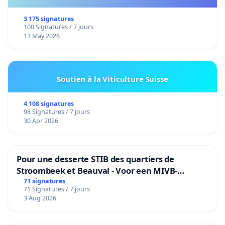
3 175 signatures
100 Signatures / 7 jours
13 May 2026
Soutien à la Viticulture Suisse
4 108 signatures
98 Signatures / 7 jours
30 Apr 2026
Pour une desserte STIB des quartiers de
Stroombeek et Beauval - Voor een MIVB-
bediening van de wijken Strombeek en Het
71 signatures
71 Signatures / 7 jours
Voor
3 Aug 2026