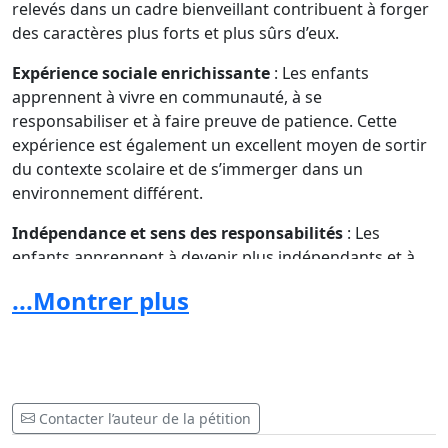
relevés dans un cadre bienveillant contribuent à forger
des caractères plus forts et plus sûrs d’eux.
Expérience sociale enrichissante
: Les enfants
apprennent à vivre en communauté, à se
responsabiliser et à faire preuve de patience. Cette
expérience est également un excellent moyen de sortir
du contexte scolaire et de s’immerger dans un
environnement différent.
Indépendance et sens des responsabilités
: Les
enfants apprennent à devenir plus indépendants et à
prendre des décisions, tout en apprenant à faire des
...Montrer plus
compromis au sein du groupe.
Loin des écrans pendant 5 jours
: Le camp permet aux
enfants de se déconnecter des écrans et
d’expérimenter des activités réelles, loin de la virtualité,
ce qui est bénéfique pour leur développement mental
Contacter l’auteur de la pétition
et social.