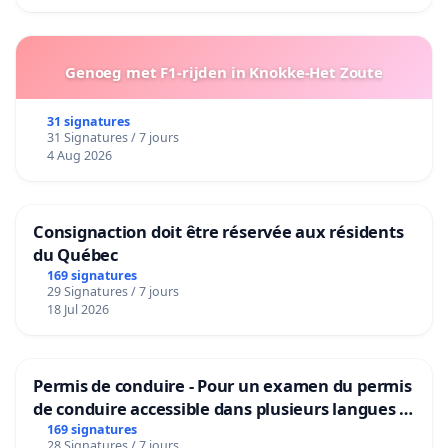
Genoeg met F1-rijden in Knokke-Het Zoute
31 signatures
31 Signatures / 7 jours
4 Aug 2026
Consignaction doit être réservée aux résidents
du Québec
169 signatures
29 Signatures / 7 jours
18 Jul 2026
Permis de conduire - Pour un examen du permis
de conduire accessible dans plusieurs langues à
Bruxelles
169 signatures
28 Signatures / 7 jours