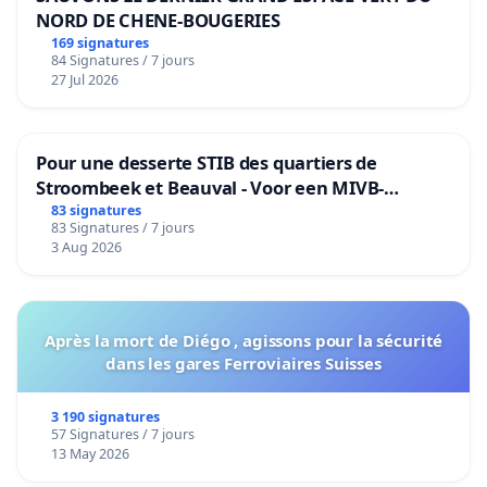
NORD DE CHENE-BOUGERIES
169 signatures
84 Signatures / 7 jours
27 Jul 2026
Pour une desserte STIB des quartiers de
Stroombeek et Beauval - Voor een MIVB-
bediening van de wijken Strombeek en Het
83 signatures
83 Signatures / 7 jours
Voor
3 Aug 2026
Après la mort de Diégo , agissons pour la sécurité
dans les gares Ferroviaires Suisses
3 190 signatures
57 Signatures / 7 jours
13 May 2026