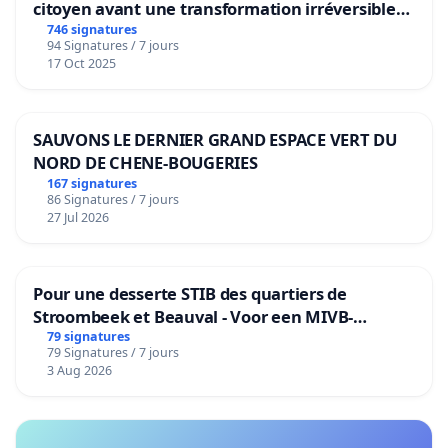
citoyen avant une transformation irréversible
de notre territoire »
746 signatures
94 Signatures / 7 jours
17 Oct 2025
SAUVONS LE DERNIER GRAND ESPACE VERT DU
NORD DE CHENE-BOUGERIES
167 signatures
86 Signatures / 7 jours
27 Jul 2026
Pour une desserte STIB des quartiers de
Stroombeek et Beauval - Voor een MIVB-
bediening van de wijken Strombeek en Het
79 signatures
79 Signatures / 7 jours
Voor
3 Aug 2026