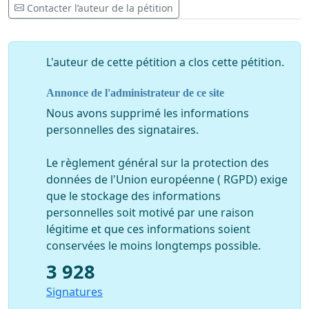
publique, notamment et entre autres grâce à la
Contacter l’auteur de la pétition
distanciation sociale de minimum 1,5 m qui est
largement respectée à cheval. Il n’y a donc aucun risque
supplémentaire de contamination. Par ailleurs, le
L'auteur de cette pétition a clos cette pétition.
cavalier (seul ou à 2) devrait démarrer à partir de - et
rester dans - un environnement proche du lieu de
Annonce de l'administrateur de ce site
détention de l’équidé.
Nous avons supprimé les informations
personnelles des signataires.
Nous remercions les signataires ainsi que les instances
politiques qui prendront le temps de bien vouloir
Le règlement général sur la protection des
examiner notre demande.
données de l'Union européenne ( RGPD) exige
La Ligue Equestre Wallonie Bruxelles
que le stockage des informations
personnelles soit motivé par une raison
083/23 40 70
presse@lewb.be
légitime et que ces informations soient
conservées le moins longtemps possible.
3 928
Signatures