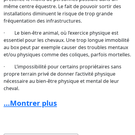
même centre équestre. Le fait de pouvoir sortir des
installations diminuent le risque de trop grande
fréquentation des infrastructures.
· Le bien-être animal, où l’exercice physique est
essentiel pour les chevaux. Une trop longue immobilité
au box peut par exemple causer des troubles mentaux
et/ou physiques comme des coliques, parfois mortelles.
· L’impossibilité pour certains propriétaires sans
propre terrain privé de donner l’activité physique
nécessaire au bien-être physique et mental de leur
cheval.
La LEWB lance donc un appel général au grand public,
...Montrer plus
aux passionnés d’équitation ainsi qu’aux défenseurs du
bien-être animal, afin que les mesures actuelles
puissent être adaptées en concertation avec les
spécialistes du secteur, tout en garantissant la santé