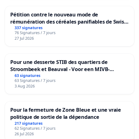
Pétition contre le nouveau mode de
rémunération des céréales panifiables de Swiss
granum basé sur la teneur en protéines
337 signatures
76 Signatures / 7 jours
27 Jul 2026
Pour une desserte STIB des quartiers de
Stroombeek et Beauval - Voor een MIVB-
bediening van de wijken Strombeek en Het
63 signatures
63 Signatures / 7 jours
Voor
3 Aug 2026
Pour la fermeture de Zone Bleue et une vraie
politique de sortie de la dépendance
217 signatures
62 Signatures / 7 jours
26 Jul 2026