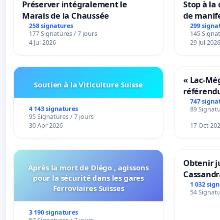
Préserver intégralement le
Stop à la
Marais de la Chaussée
de manif
258 signatures
299 signa
177 Signatures / 7 jours
145 Signat
4 Jul 2026
29 Jul 202
« Lac-Mé
Soutien à la Viticulture Suisse
référend
transform
747 signa
4 143 signatures
89 Signatu
notre terr
95 Signatures / 7 jours
30 Apr 2026
17 Oct 20
Obtenir j
Après la mort de Diégo , agissons
Cassandr
pour la sécurité dans les gares
1 032 sig
Ferroviaires Suisses
54 Signatu
3 190 signatures