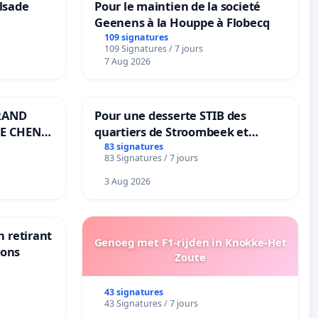
lsade
Pour le maintien de la societé
Geenens à la Houppe à Flobecq
109 signatures
109 Signatures / 7 jours
7 Aug 2026
RAND
Pour une desserte STIB des
E CHENE-
quartiers de Stroombeek et
Beauval - Voor een MIVB-
83 signatures
83 Signatures / 7 jours
bediening van de wijken
Strombeek en Het Voor
3 Aug 2026
n retirant
Genoeg met F1-rijden in Knokke-Het
yons
Zoute
43 signatures
43 Signatures / 7 jours