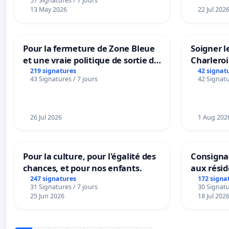
57 Signatures / 7 jours
13 May 2026
22 Jul 202
Pour la fermeture de Zone Bleue
Soigner l
et une vraie politique de sortie de
Charleroi
la dépendance
219 signatures
42 signat
43 Signatures / 7 jours
42 Signatu
26 Jul 2026
1 Aug 202
Pour la culture, pour l'égalité des
Consignac
chances, et pour nos enfants.
aux rési
247 signatures
172 signa
31 Signatures / 7 jours
30 Signatu
25 Jun 2026
18 Jul 202