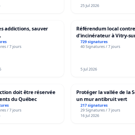
6
25 Jul 2026
es addictions, sauver
Référendum local contre 
.
d'incinérateur à Vitry-su
ures
729 signatures
res / 7 jours
40 Signatures / 7 jours
6
5 Jul 2026
tion doit être réservée
Protéger la vallée de la 
dents du Québec
un mur antibruit vert
tures
217 signatures
res / 7 jours
29 Signatures / 7 jours
6
16 Jul 2026