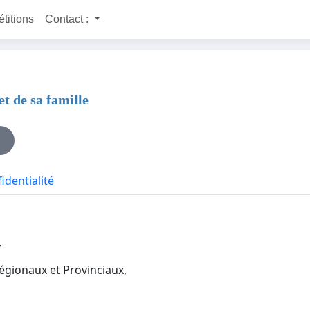
étitions
Contact :
t de sa famille
identialité
,
gionaux et Provinciaux,