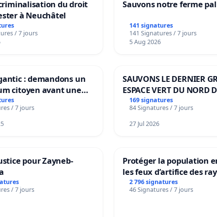
 criminalisation du droit
Sauvons notre ferme pal
ester à Neuchâtel
tures
141 signatures
ures / 7 jours
141 Signatures / 7 jours
6
5 Aug 2026
gantic : demandons un
SAUVONS LE DERNIER G
um citoyen avant une
ESPACE VERT DU NORD D
ation irréversible de
BOUGERIES
tures
169 signatures
res / 7 jours
84 Signatures / 7 jours
itoire »
25
27 Jul 2026
ustice pour Zayneb-
Protéger la population e
a
les feux d’artifice des ra
natures
2 796 signatures
res / 7 jours
46 Signatures / 7 jours