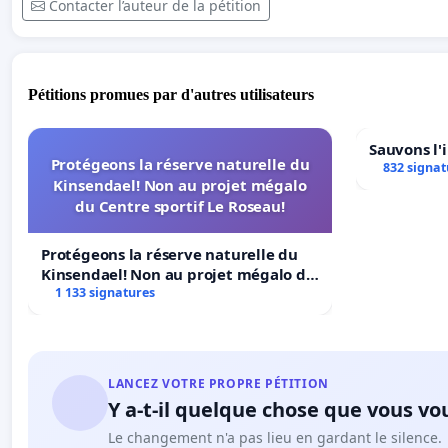
Contacter l’auteur de la pétition
Pétitions promues par d'autres utilisateurs
Sauvons l'
Protégeons la réserve naturelle du
832 signat
Kinsendael! Non au projet mégalo
du Centre sportif Le Roseau!
Protégeons la réserve naturelle du
Kinsendael! Non au projet mégalo du
Centre sportif Le Roseau!
1 133 signatures
LANCEZ VOTRE PROPRE PÉTITION
Y a-t-il quelque chose que vous vo
Le changement n'a pas lieu en gardant le silence.