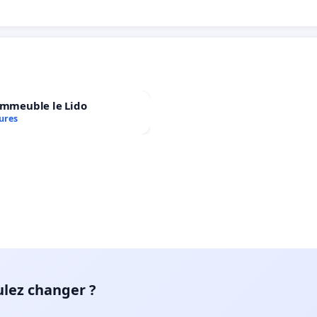
immeuble le Lido
ures
ulez changer ?