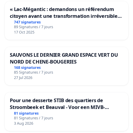
« Lac-Mégantic : demandons un référendum
citoyen avant une transformation irréversible
de notre territoire »
747 signatures
89 Signatures / 7 jours
17 Oct 2025
SAUVONS LE DERNIER GRAND ESPACE VERT DU
NORD DE CHENE-BOUGERIES
168 signatures
85 Signatures / 7 jours
27 Jul 2026
Pour une desserte STIB des quartiers de
Stroombeek et Beauval - Voor een MIVB-
bediening van de wijken Strombeek en Het
81 signatures
81 Signatures / 7 jours
Voor
3 Aug 2026