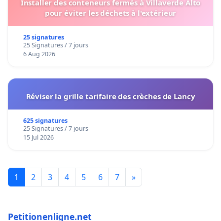
Installer des conteneurs fermés à Villaverde Alto
pour éviter les déchets à l'extérieur
25 signatures
25 Signatures / 7 jours
6 Aug 2026
Réviser la grille tarifaire des crèches de Lancy
625 signatures
25 Signatures / 7 jours
15 Jul 2026
1
2
3
4
5
6
7
»
Petitionenligne.net