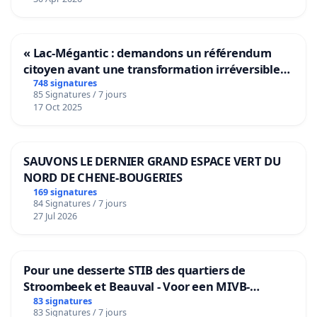
« Lac-Mégantic : demandons un référendum
citoyen avant une transformation irréversible
de notre territoire »
748 signatures
85 Signatures / 7 jours
17 Oct 2025
SAUVONS LE DERNIER GRAND ESPACE VERT DU
NORD DE CHENE-BOUGERIES
169 signatures
84 Signatures / 7 jours
27 Jul 2026
Pour une desserte STIB des quartiers de
Stroombeek et Beauval - Voor een MIVB-
bediening van de wijken Strombeek en Het
83 signatures
83 Signatures / 7 jours