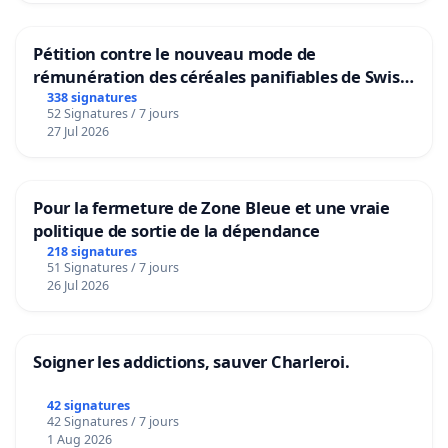
Pétition contre le nouveau mode de
rémunération des céréales panifiables de Swiss
granum basé sur la teneur en protéines
338 signatures
52 Signatures / 7 jours
27 Jul 2026
Pour la fermeture de Zone Bleue et une vraie
politique de sortie de la dépendance
218 signatures
51 Signatures / 7 jours
26 Jul 2026
Soigner les addictions, sauver Charleroi.
42 signatures
42 Signatures / 7 jours
1 Aug 2026