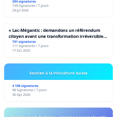
294 signatures
159 Signatures / 7 jours
29 Jul 2026
« Lac-Mégantic : demandons un référendum
citoyen avant une transformation irréversible
de notre territoire »
741 signatures
111 Signatures / 7 jours
17 Oct 2025
Soutien à la Viticulture Suisse
4 108 signatures
98 Signatures / 7 jours
30 Apr 2026
Après la mort de Diégo , agissons pour la sécurité