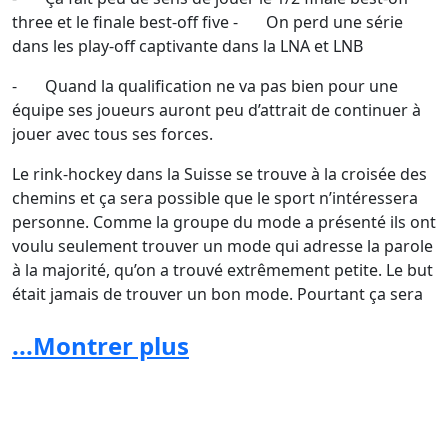
three et le finale best-off five - On perd une série
dans les play-off captivante dans la LNA et LNB
- Quand la qualification ne va pas bien pour une
équipe ses joueurs auront peu d’attrait de continuer à
jouer avec tous ses forces.
Le rink-hockey dans la Suisse se trouve à la croisée des
chemins et ça sera possible que le sport n’intéressera
personne. Comme la groupe du mode a présenté ils ont
voulu seulement trouver un mode qui adresse la parole
à la majorité, qu’on a trouvé extrêmement petite. Le but
était jamais de trouver un bon mode. Pourtant ça sera
nuisible au sport. Quand nous faisons des
...Montrer plus
changements ceux devons-nous porter des profits et
une plus-value pour notre sport. Ça n’est pas présent
comme ça.
Pour cela nous voulons ta signature pour démontrer