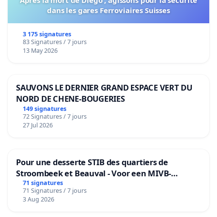
dans les gares Ferroviaires Suisses
3 175 signatures
83 Signatures / 7 jours
13 May 2026
SAUVONS LE DERNIER GRAND ESPACE VERT DU
NORD DE CHENE-BOUGERIES
149 signatures
72 Signatures / 7 jours
27 Jul 2026
Pour une desserte STIB des quartiers de
Stroombeek et Beauval - Voor een MIVB-
bediening van de wijken Strombeek en Het
71 signatures
71 Signatures / 7 jours
Voor
3 Aug 2026