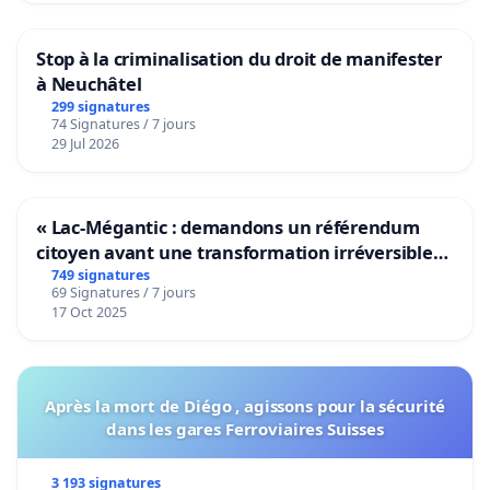
Stop à la criminalisation du droit de manifester
à Neuchâtel
299 signatures
74 Signatures / 7 jours
29 Jul 2026
« Lac-Mégantic : demandons un référendum
citoyen avant une transformation irréversible
de notre territoire »
749 signatures
69 Signatures / 7 jours
17 Oct 2025
Après la mort de Diégo , agissons pour la sécurité
dans les gares Ferroviaires Suisses
3 193 signatures