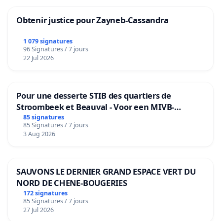
Obtenir justice pour Zayneb-Cassandra
1 079 signatures
96 Signatures / 7 jours
22 Jul 2026
Pour une desserte STIB des quartiers de
Stroombeek et Beauval - Voor een MIVB-
bediening van de wijken Strombeek en Het
85 signatures
85 Signatures / 7 jours
Voor
3 Aug 2026
SAUVONS LE DERNIER GRAND ESPACE VERT DU
NORD DE CHENE-BOUGERIES
172 signatures
85 Signatures / 7 jours
27 Jul 2026