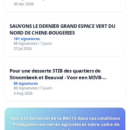
30 Apr 2026
SAUVONS LE DERNIER GRAND ESPACE VERT DU
NORD DE CHENE-BOUGERIES
181 signatures
88 Signatures / 7 jours
27 Jul 2026
Pour une desserte STIB des quartiers de
Stroombeek et Beauval - Voor een MIVB-
bediening van de wijken Strombeek en Het
86 signatures
86 Signatures / 7 jours
Voor
3 Aug 2026
Non à la déviation de la RN113 dans ces conditions
! Protégeons nos terres agricoles et notre cadre de