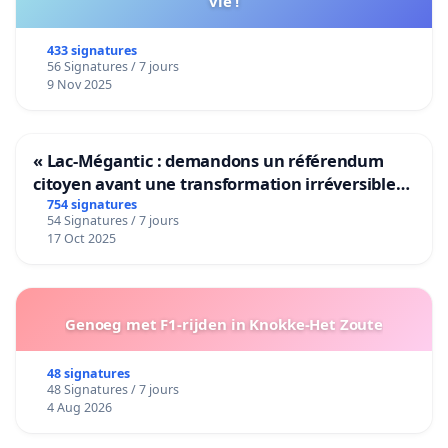
vie !
433 signatures
56 Signatures / 7 jours
9 Nov 2025
« Lac-Mégantic : demandons un référendum
citoyen avant une transformation irréversible
de notre territoire »
754 signatures
54 Signatures / 7 jours
17 Oct 2025
Genoeg met F1-rijden in Knokke-Het Zoute
48 signatures
48 Signatures / 7 jours
4 Aug 2026