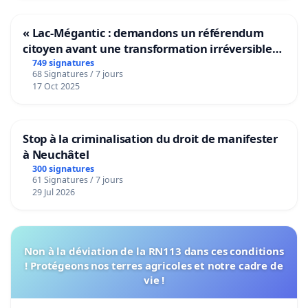
« Lac-Mégantic : demandons un référendum
citoyen avant une transformation irréversible
de notre territoire »
749 signatures
68 Signatures / 7 jours
17 Oct 2025
Stop à la criminalisation du droit de manifester
à Neuchâtel
300 signatures
61 Signatures / 7 jours
29 Jul 2026
Non à la déviation de la RN113 dans ces conditions
! Protégeons nos terres agricoles et notre cadre de
vie !