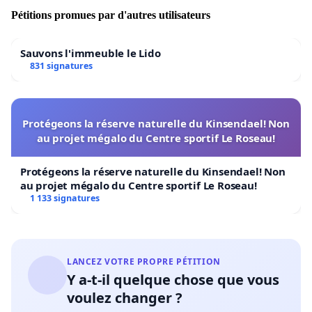
Pétitions promues par d'autres utilisateurs
Sauvons l'immeuble le Lido
831 signatures
Nous demandions pourtant justement à votre
organisme de nous considérer comme nos confrères et
de nous permettre d'augmenter la part de nos revenus
Protégeons la réserve naturelle du Kinsendael! Non
conventionnés en permettant aux patients d’être pris
au projet mégalo du Centre sportif Le Roseau!
en charge. Or nous ne pouvons pas considérer que ce
soit le cas , la part des revenus conventionnés
Protégeons la réserve naturelle du Kinsendael! Non
n’excédant pas pour nos soins 5% de notre CA. Et
au projet mégalo du Centre sportif Le Roseau!
pourtant vous persistez à vouloir nous imposer les
1 133 signatures
mêmes chiffres.
LANCEZ VOTRE PROPRE PÉTITION
Y a-t-il quelque chose que vous
C'est pourquoi aujourd'hui nous vous redemandons
voulez changer ?
une nouvelle fois la création d'une cotisation logique, et