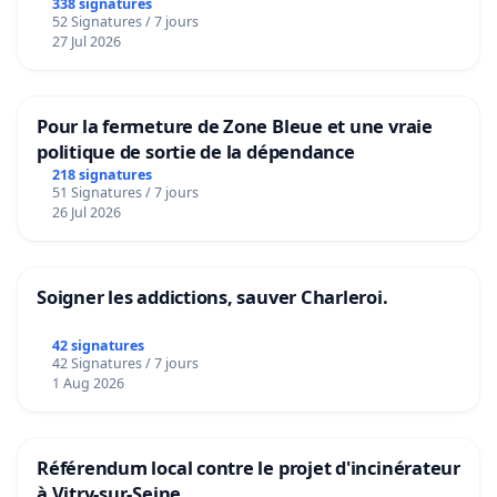
granum basé sur la teneur en protéines
338 signatures
52 Signatures / 7 jours
27 Jul 2026
Pour la fermeture de Zone Bleue et une vraie
politique de sortie de la dépendance
218 signatures
51 Signatures / 7 jours
26 Jul 2026
Soigner les addictions, sauver Charleroi.
42 signatures
42 Signatures / 7 jours
1 Aug 2026
Référendum local contre le projet d'incinérateur
à Vitry-sur-Seine