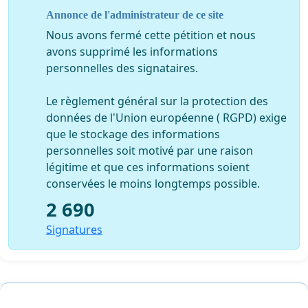
9,81%
l'assurance maladie) une taxation de
du
Annonce de l'administrateur de ce site
bénéfice imposable ( la part des revenus
Nous avons fermé cette pétition et nous
conventionnés étant négligeable ) alors que nos
avons supprimé les informations
confrères aux actes remboursés par l'assurance
personnelles des signataires.
maladie ont une prise en charge de cette
cotisation de 9,7% par la même caisse, ce qui
Le règlement général sur la protection des
0,11%
leur revient à payer
de cotisation,
données de l'Union européenne ( RGPD) exige
que le stockage des informations
personnelles soit motivé par une raison
des disparités
au sein même de la profession
légitime et que ces informations soient
avec des confrères cotisant au RSI taxés à 6,5% ...et
conservées le moins longtemps possible.
pour qui la part des revenus conventionnés n'est
2 690
même pas prise en compte
,
Signatures
une cotisation à payer
au trimestre
quand
partout ailleurs le prélèvement mensuel est de
rigueur.