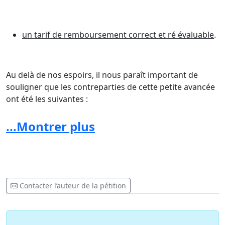
un tarif de remboursement correct et ré évaluable
.
Au delà de nos espoirs, il nous paraît important de
souligner que les contreparties de cette petite avancée
ont été les suivantes :
...Montrer plus
tarif bloqué à
27 euros
sans autorisation de
dépassement d'honoraire ( quand on nous
demande d'avoir un équipement optimal et une
formation exemplaire),
Contacter l’auteur de la pétition
au régime des PAM ( URSSAF pour le compte de