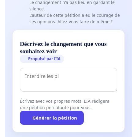
Le changement n'a pas lieu en gardant le
uniforme, lissée sur l'année .
silence.
L'auteur de cette pétition a eu le courage de
ses opinions. Allez-vous faire de même ?
Notre cotisation auprès de l'assurance maladie doit
être réévaluée et nous ne pouvons nous soumettre à
Décrivez le changement que vous
accepter un tel écart.
souhaitez voir
Propulsé par l’IA
Nous ne pouvons pas être la profession qui cumule
tous les handicaps, avec des coûts de formations de
l'ordre des 30 000 euros, des frais d'installation et de
stérilisation équivalents à nos confrères dentistes, une
concurrence rude avec les autres fournisseurs
Écrivez avec vos propres mots. L’IA rédigera
d'appareillages...
une pétition percutante pour vous.
Générer la pétition
Mais aussi celle qui participe le moins au déficit de la
sécurité sociale n'ayant pas cet indéniable atout pour se
faire sa patientèle, celle qui mène des actions de