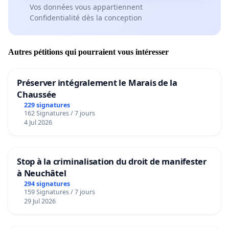
prévention et être celle qui cotise à ce jour le plus pour
Vos données vous appartiennent
cet organisme .
Confidentialité dès la conception
Autres pétitions qui pourraient vous intéresser
Nous tenons à avoir des explications car une logique
semble nous échapper en ces jours, comment notre
Préserver intégralement le Marais de la
caisse d'assurance maladie peut elle récompenser à ce
Chaussée
point les professions paramédicales qui l'oblige à
229 signatures
financer leurs actes. Et à l'inverse taper sur la plus
162 Signatures / 7 jours
petite entité du secteur en les punissant de ne pas le
4 Jul 2026
faire?
Stop à la criminalisation du droit de manifester
à Neuchâtel
Durant ces dernières années les syndicats avaient
294 signatures
demandé une renégociation ,aujourd’hui le silence est
159 Signatures / 7 jours
rompu et toute la profession , soutenue par l'ensemble
29 Jul 2026
du milieu paramédical se mobilise et cherche une
solution.