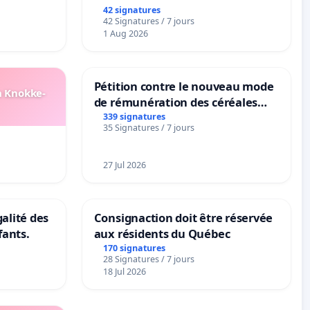
42 signatures
42 Signatures / 7 jours
1 Aug 2026
Pétition contre le nouveau mode
n Knokke-
de rémunération des céréales
panifiables de Swiss granum basé
339 signatures
35 Signatures / 7 jours
sur la teneur en protéines
27 Jul 2026
galité des
Consignaction doit être réservée
fants.
aux résidents du Québec
170 signatures
28 Signatures / 7 jours
18 Jul 2026