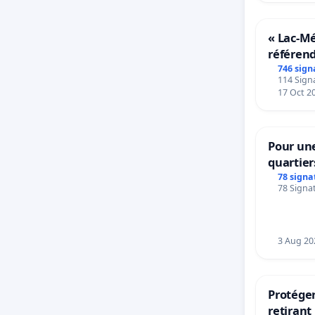
« Lac-M
référen
transfor
746 sign
114 Signa
notre ter
17 Oct 2
Pour une
quartier
Beauval 
78 signa
78 Signat
bedieni
Strombe
3 Aug 20
Protéger
retirant 