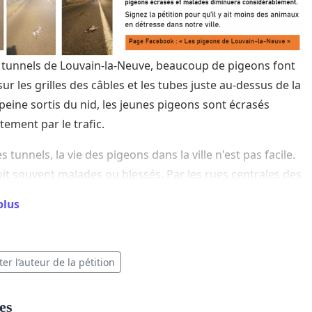
 tunnels de Louvain-la-Neuve, beaucoup de pigeons font
sur les grilles des câbles et les tubes juste au-dessus de la
 peine sortis du nid, les jeunes pigeons sont écrasés
ement par le trafic.
s tunnels, la vie des pigeons dans la ville n'est pas facile.
oit souvent malades ou blessés. Par les rues centrales des
ombent du nid et meurent de froid ou de maladie, à moins
plus
 finissent écrasés.
ges de la région n’acceptent pas les pigeons car ils ne sont
idérés comme des oiseaux sauvages. En effet, ils n’en
er l’auteur de la pétition
, ils aiment la compagnie des humains à qui ils ont déjà
 nombreux services par le passé.
es