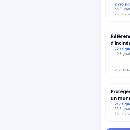
rayons
2 796 si
56 Signat
25 Jul 20
Référend
d'inciné
729 sign
40 Signat
5 Jul 202
Protéger
un mur a
217 sign
33 Signat
16 Jul 20