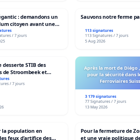
égantic : demandons un
Sauvons notre ferme pa
dum citoyen avant une
mation irréversible de
atures
113 signatures
tures / 7 jours
113 Signatures / 7 jours
ritoire »
025
5 Aug 2026
 desserte STIB des
Après la mort de Diégo ,
s de Stroombeek et
pour la sécurité dans l
- Voor een MIVB-
tures
Ferroviaires Suis
ures / 7 jours
ng van de wijken
ek en Het Voor
3 179 signatures
77 Signatures / 7 jours
26
13 May 2026
 la population en
Pour la fermeture de Z
les feux d’artifice des
et une vraie politique d