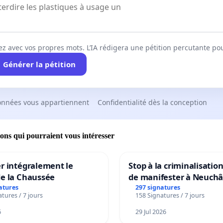
ez avec vos propres mots. L’IA rédigera une pétition percutante po
Générer la pétition
onnées vous appartiennent
Confidentialité dès la conception
ions qui pourraient vous intéresser
r intégralement le
Stop à la criminalisation
de la Chaussée
de manifester à Neuchâ
atures
297 signatures
tures / 7 jours
158 Signatures / 7 jours
6
29 Jul 2026