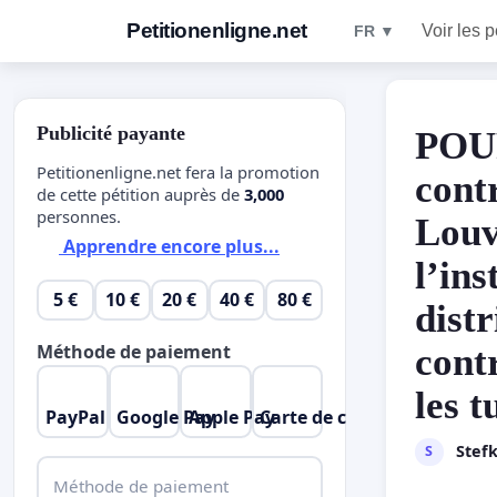
Petitionenligne.net
Voir les p
FR ▼
Publicité payante
POUR
Petitionenligne.net fera la promotion
cont
de cette pétition auprès de
3,000
personnes.
Louv
Apprendre encore plus...
l’ins
5 €
10 €
20 €
40 €
80 €
dist
Méthode de paiement
cont
les t
PayPal
Google Pay
Apple Pay
Carte de crédit
Stef
S
Méthode de paiement