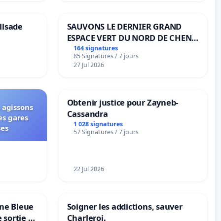
llsade
SAUVONS LE DERNIER GRAND
ESPACE VERT DU NORD DE CHENE-
BOUGERIES
164 signatures
85 Signatures / 7 jours
27 Jul 2026
Obtenir justice pour Zayneb-
 agissons
Cassandra
es gares
1 028 signatures
ses
57 Signatures / 7 jours
22 Jul 2026
one Bleue
Soigner les addictions, sauver
e sortie de
Charleroi.