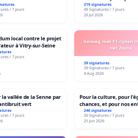
la dépendance
gnatures
219 signatures
ures / 7 jours
49 Signatures / 7 jours
26
26 Jul 2026
um local contre le projet
Genoeg met F1-rijden i
rateur à Vitry-sur-Seine
Het Zoute
atures
ures / 7 jours
39 signatures
39 Signatures / 7 jours
6
4 Aug 2026
 la vallée de la Senne par
Pour la culture, pour l'é
ntibruit vert
chances, et pour nos en
atures
246 signatures
ures / 7 jours
30 Signatures / 7 jours
26
25 Jun 2026