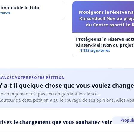
'immeuble le Lido
nvite à visiter la
page Facebook « Les pigeons de
Protégeons la réserve na
atures
Kinsendael! Non au proj
-la-Neuve »
pour connaitre mieux le problème.
du Centre sportif Le 
remercie vivement !
Protégeons la réserve nat
Kinsendael! Non au proje
Centre sportif Le Roseau!
1 133 signatures
LANCEZ VOTRE PROPRE PÉTITION
Y a-t-il quelque chose que vous voulez change
Le changement n'a pas lieu en gardant le silence.
L'auteur de cette pétition a eu le courage de ses opinions. Allez-v
Propuls
rivez le changement que vous souhaitez voir