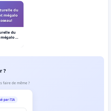
turelle du
et mégalo
Roseau!
urelle du
t mégalo du
r ?
ous faire de même ?
é par l’IA