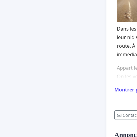
Dans les
leur nid 
route. À
immédiat
Appart le
On les v
petits t
Montrer 
qu’ils ne
Les refu
pas cons
Contact
sont pas
rendu de
Annonc