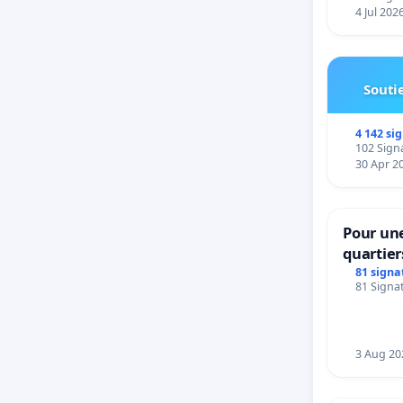
4 Jul 202
Soutie
4 142 si
102 Signa
30 Apr 2
Pour une
quartier
Beauval 
81 signa
81 Signat
bedieni
Strombe
3 Aug 20