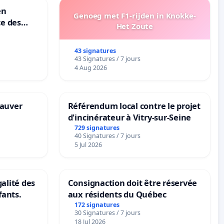
en
Genoeg met F1-rijden in Knokke-
ce des
Het Zoute
43 signatures
43 Signatures / 7 jours
4 Aug 2026
sauver
Référendum local contre le projet
d'incinérateur à Vitry-sur-Seine
729 signatures
40 Signatures / 7 jours
5 Jul 2026
galité des
Consignaction doit être réservée
fants.
aux résidents du Québec
172 signatures
30 Signatures / 7 jours
18 Jul 2026