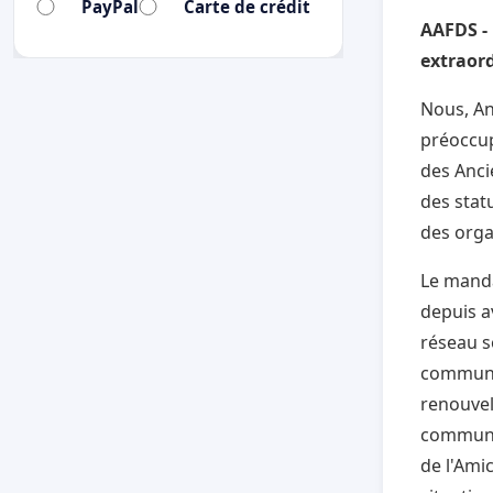
PayPal
Carte de crédit
AAFDS -
extraor
Nous, An
préoccup
des Anci
des stat
des orga
Le manda
depuis a
réseau s
communi
renouvel
communic
de l'Amic