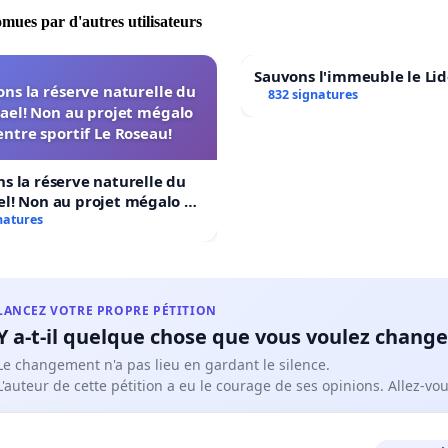
omues par d'autres utilisateurs
Sauvons l'immeuble le Li
ns la réserve naturelle du
832 signatures
ael! Non au projet mégalo
ntre sportif Le Roseau!
s la réserve naturelle du
l! Non au projet mégalo du
ortif Le Roseau!
natures
LANCEZ VOTRE PROPRE PÉTITION
Y a-t-il quelque chose que vous voulez change
Le changement n'a pas lieu en gardant le silence.
L'auteur de cette pétition a eu le courage de ses opinions. Allez-v