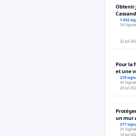
Obtenir 
Cassand
1 032 si
54 Signat
22 Jul 20
Pour la 
et une v
la dépe
219 sign
43 Signat
26 Jul 20
Protéger
un mur a
217 sign
31 Signat
16 Jul 20