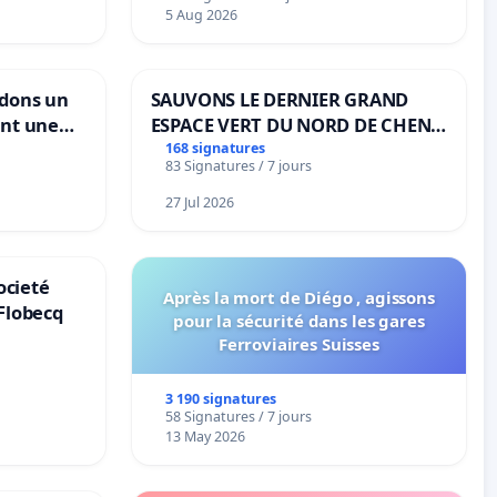
5 Aug 2026
ndons un
SAUVONS LE DERNIER GRAND
ant une
ESPACE VERT DU NORD DE CHENE-
ible de
BOUGERIES
168 signatures
83 Signatures / 7 jours
27 Jul 2026
ocieté
Après la mort de Diégo , agissons
Flobecq
pour la sécurité dans les gares
Ferroviaires Suisses
3 190 signatures
58 Signatures / 7 jours
13 May 2026