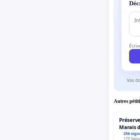
Déc
Écriv
Vos d
Autres pétit
Préserve
Marais 
256 sign
175 Signa