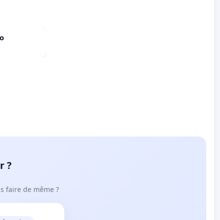
do
r ?
ous faire de même ?