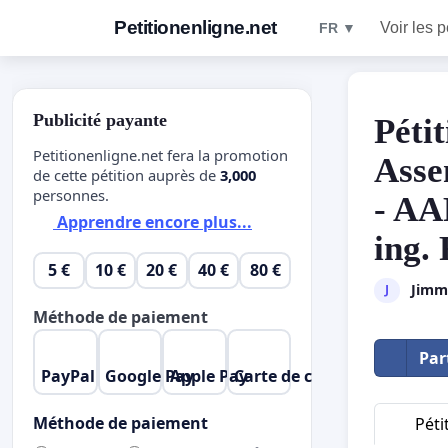
Petitionenligne.net
Voir les p
FR ▼
Publicité payante
Péti
Petitionenligne.net fera la promotion
Asse
de cette pétition auprès de
3,000
personnes.
- AA
Apprendre encore plus...
ing.
5 €
10 €
20 €
40 €
80 €
Jimm
J
Méthode de paiement
Par
PayPal
Google Pay
Apple Pay
Carte de crédit
Méthode de paiement
Péti