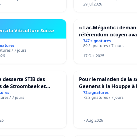
6
29 Jul 2026
« Lac-Mégantic : dema
n à la Viticulture Suisse
référendum citoyen av
transformation irrévers
747 signatures
gnatures
89 Signatures / 7 jours
notre territoire »
tures / 7 jours
026
17 Oct 2025
 desserte STIB des
Pour le maintien de la s
s de Stroombeek et
Geenens à la Houppe à 
- Voor een MIVB-
tures
72 signatures
ures / 7 jours
72 Signatures / 7 jours
ng van de wijken
ek en Het Voor
26
7 Aug 2026