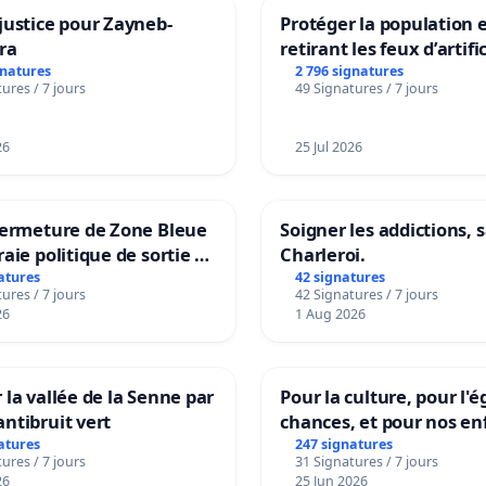
justice pour Zayneb-
Protéger la population 
ra
retirant les feux d’artifi
rayons
gnatures
2 796 signatures
ures / 7 jours
49 Signatures / 7 jours
26
25 Jul 2026
fermeture de Zone Bleue
Soigner les addictions, 
raie politique de sortie de
Charleroi.
ndance
atures
42 signatures
ures / 7 jours
42 Signatures / 7 jours
26
1 Aug 2026
 la vallée de la Senne par
Pour la culture, pour l'é
ntibruit vert
chances, et pour nos en
atures
247 signatures
ures / 7 jours
31 Signatures / 7 jours
26
25 Jun 2026