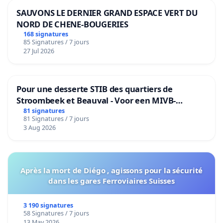
SAUVONS LE DERNIER GRAND ESPACE VERT DU
NORD DE CHENE-BOUGERIES
168 signatures
85 Signatures / 7 jours
27 Jul 2026
Pour une desserte STIB des quartiers de
Stroombeek et Beauval - Voor een MIVB-
bediening van de wijken Strombeek en Het
81 signatures
81 Signatures / 7 jours
Voor
3 Aug 2026
Après la mort de Diégo , agissons pour la sécurité
dans les gares Ferroviaires Suisses
3 190 signatures
58 Signatures / 7 jours
13 May 2026