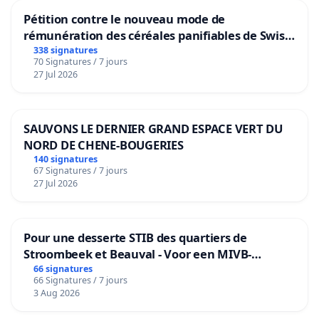
Pétition contre le nouveau mode de
rémunération des céréales panifiables de Swiss
granum basé sur la teneur en protéines
338 signatures
70 Signatures / 7 jours
27 Jul 2026
SAUVONS LE DERNIER GRAND ESPACE VERT DU
NORD DE CHENE-BOUGERIES
140 signatures
67 Signatures / 7 jours
27 Jul 2026
Pour une desserte STIB des quartiers de
Stroombeek et Beauval - Voor een MIVB-
bediening van de wijken Strombeek en Het
66 signatures
66 Signatures / 7 jours
Voor
3 Aug 2026