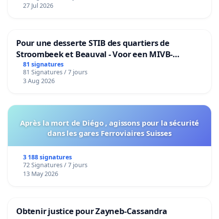
27 Jul 2026
Pour une desserte STIB des quartiers de
Stroombeek et Beauval - Voor een MIVB-
bediening van de wijken Strombeek en Het
81 signatures
81 Signatures / 7 jours
Voor
3 Aug 2026
Après la mort de Diégo , agissons pour la sécurité
dans les gares Ferroviaires Suisses
3 188 signatures
72 Signatures / 7 jours
13 May 2026
Obtenir justice pour Zayneb-Cassandra