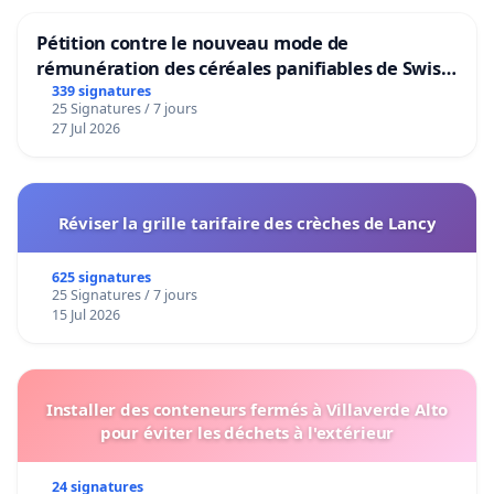
Pétition contre le nouveau mode de
rémunération des céréales panifiables de Swiss
granum basé sur la teneur en protéines
339 signatures
25 Signatures / 7 jours
27 Jul 2026
Réviser la grille tarifaire des crèches de Lancy
625 signatures
25 Signatures / 7 jours
15 Jul 2026
Installer des conteneurs fermés à Villaverde Alto
pour éviter les déchets à l'extérieur
24 signatures