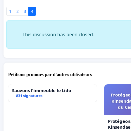
1
2
3
4
This discussion has been closed.
Pétitions promues par d'autres utilisateurs
Sauvons l'immeuble le Lido
Protégeon
831 signatures
Kinsenda
du Ce
Protégeons
Kinsendael