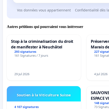
Vos données vous appartiennent
Confidentialité dès l
Autres pétitions qui pourraient vous intéresser
Stop à la criminalisation du droit
Préserver
de manifester à Neuchâtel
Marais d
293 signatures
227 signa
161 Signatures / 7 jours
161 Signat
29 Jul 2026
4 Jul 2026
SAUVONS
Soutien à la Viticulture Suisse
ESPACE V
BOUGERI
148 signa
4 107 signatures
73 Signatu