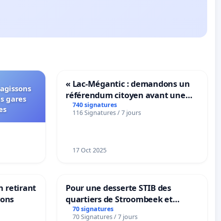
« Lac-Mégantic : demandons un
 agissons
référendum citoyen avant une
es gares
transformation irréversible de
740 signatures
es
116 Signatures / 7 jours
notre territoire »
17 Oct 2025
n retirant
Pour une desserte STIB des
yons
quartiers de Stroombeek et
Beauval - Voor een MIVB-
70 signatures
70 Signatures / 7 jours