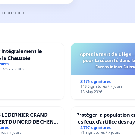
a conception
 intégralement le
Après la mort de Diégo ,
e la Chaussée
pour la sécurité dans l
tures
Ferroviaires Suiss
ures / 7 jours
3 175 signatures
148 Signatures / 7 jours
13 May 2026
 LE DERNIER GRAND
Protéger la population e
ERT DU NORD DE CHENE-
les feux d’artifice des ra
ES
tures
2 797 signatures
res / 7 jours
71 Signatures / 7 jours