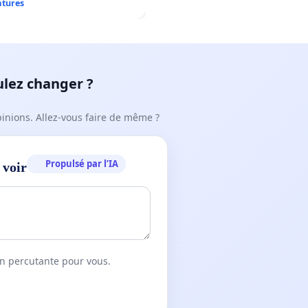
rtif Le Roseau!
atures
ulez changer ?
pinions. Allez-vous faire de même ?
Propulsé par l’IA
 voir
on percutante pour vous.