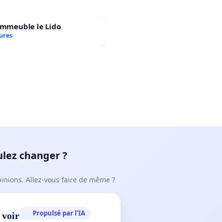
immeuble le Lido
ures
ulez changer ?
pinions. Allez-vous faire de même ?
Propulsé par l’IA
 voir