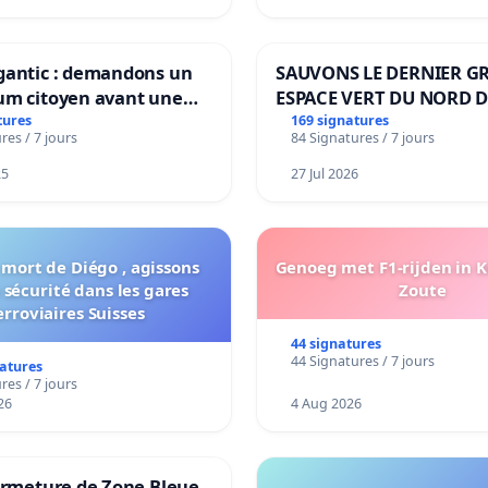
gantic : demandons un
SAUVONS LE DERNIER G
um citoyen avant une
ESPACE VERT DU NORD D
ation irréversible de
BOUGERIES
tures
169 signatures
res / 7 jours
84 Signatures / 7 jours
itoire »
25
27 Jul 2026
 mort de Diégo , agissons
Genoeg met F1-rijden in 
 sécurité dans les gares
Zoute
erroviaires Suisses
44 signatures
44 Signatures / 7 jours
natures
res / 7 jours
26
4 Aug 2026
ermeture de Zone Bleue