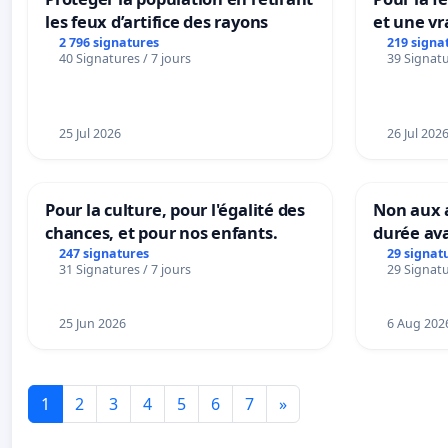
les feux d’artifice des rayons
et une vr
la dépen
2 796 signatures
219 signa
40 Signatures / 7 jours
39 Signatu
25 Jul 2026
26 Jul 202
Pour la culture, pour l'égalité des
Non aux a
chances, et pour nos enfants.
durée ava
247 signatures
29 signat
31 Signatures / 7 jours
29 Signatu
25 Jun 2026
6 Aug 202
1
2
3
4
5
6
7
»