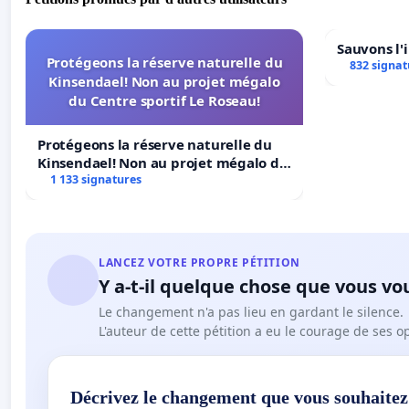
Sauvons l'
Protégeons la réserve naturelle du
832 signat
Kinsendael! Non au projet mégalo
du Centre sportif Le Roseau!
Protégeons la réserve naturelle du
Kinsendael! Non au projet mégalo du
Centre sportif Le Roseau!
1 133 signatures
LANCEZ VOTRE PROPRE PÉTITION
Y a-t-il quelque chose que vous vo
Le changement n'a pas lieu en gardant le silence.
L'auteur de cette pétition a eu le courage de ses o
Décrivez le changement que vous souhaitez