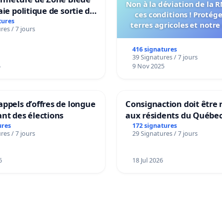
Non à la déviation de la 
aie politique de sortie de
ces conditions ! Protég
dance
tures
terres agricoles et notre
res / 7 jours
vie !
416 signatures
39 Signatures / 7 jours
6
9 Nov 2025
ppels d’offres de longue
Consignaction doit être 
nt des élections
aux résidents du Québe
ures
172 signatures
res / 7 jours
29 Signatures / 7 jours
6
18 Jul 2026