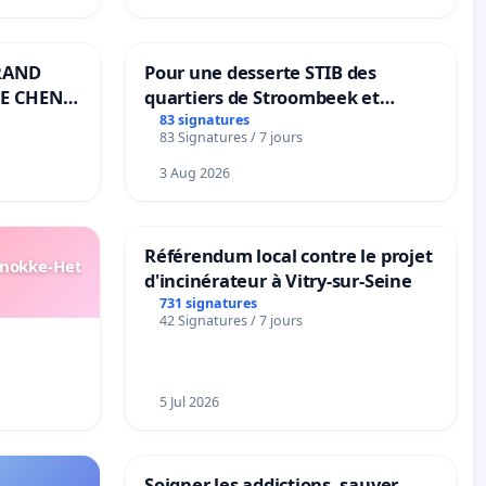
RAND
Pour une desserte STIB des
E CHENE-
quartiers de Stroombeek et
Beauval - Voor een MIVB-
83 signatures
83 Signatures / 7 jours
bediening van de wijken
Strombeek en Het Voor
3 Aug 2026
Référendum local contre le projet
Knokke-Het
d'incinérateur à Vitry-sur-Seine
731 signatures
42 Signatures / 7 jours
5 Jul 2026
Soigner les addictions, sauver