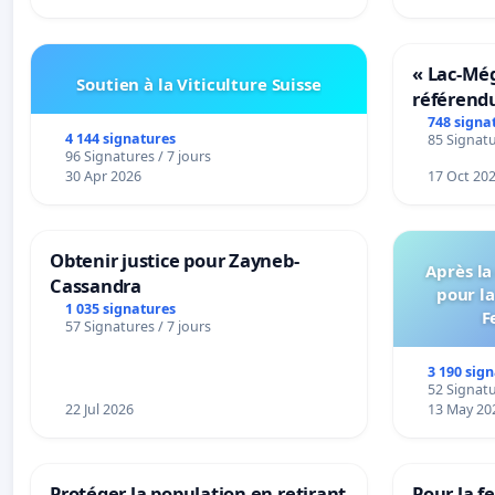
« Lac-Mé
Soutien à la Viticulture Suisse
référend
transform
748 signa
4 144 signatures
85 Signatu
notre terr
96 Signatures / 7 jours
30 Apr 2026
17 Oct 20
Obtenir justice pour Zayneb-
Après la
Cassandra
pour la
1 035 signatures
F
57 Signatures / 7 jours
3 190 sig
52 Signatu
22 Jul 2026
13 May 20
Protéger la population en retirant
Pour la f