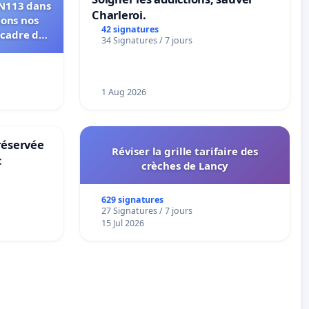
RN113 dans
Charleroi.
eons nos
42 signatures
 cadre de
34 Signatures / 7 jours
1 Aug 2026
réservée
Réviser la grille tarifaire des
c
crèches de Lancy
629 signatures
27 Signatures / 7 jours
15 Jul 2026