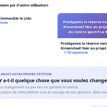
omues par d'autres utilisateurs
'immeuble le Lido
Protégeons la réserve na
atures
Kinsendael! Non au proj
du Centre sportif Le 
Protégeons la réserve nat
Kinsendael! Non au proje
Centre sportif Le Roseau!
1 133 signatures
LANCEZ VOTRE PROPRE PÉTITION
Y a-t-il quelque chose que vous voulez change
Le changement n'a pas lieu en gardant le silence.
L'auteur de cette pétition a eu le courage de ses opinions. Allez-v