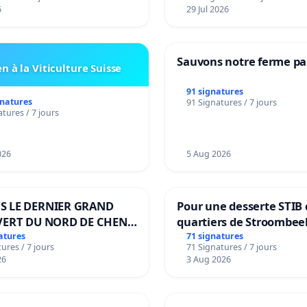
6
29 Jul 2026
Sauvons notre ferme pa
n à la Viticulture Suisse
91 signatures
gnatures
91 Signatures / 7 jours
tures / 7 jours
026
5 Aug 2026
S LE DERNIER GRAND
Pour une desserte STIB 
VERT DU NORD DE CHENE-
quartiers de Stroombee
IES
Beauval - Voor een MIV
atures
71 signatures
ures / 7 jours
71 Signatures / 7 jours
bediening van de wijke
26
3 Aug 2026
Strombeek en Het Voor