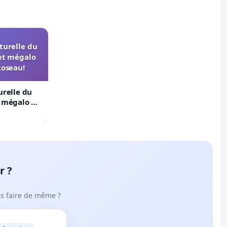
turelle du
et mégalo
Roseau!
urelle du
t mégalo du
r ?
ous faire de même ?