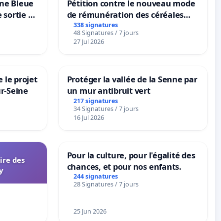
one Bleue
Pétition contre le nouveau mode
e sortie de
de rémunération des céréales
panifiables de Swiss granum basé
338 signatures
48 Signatures / 7 jours
sur la teneur en protéines
27 Jul 2026
 le projet
Protéger la vallée de la Senne par
ur-Seine
un mur antibruit vert
217 signatures
34 Signatures / 7 jours
16 Jul 2026
Pour la culture, pour l'égalité des
aire des
chances, et pour nos enfants.
y
244 signatures
28 Signatures / 7 jours
25 Jun 2026