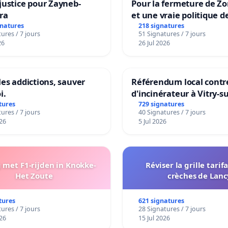
justice pour Zayneb-
Pour la fermeture de Z
ra
et une vraie politique d
la dépendance
gnatures
218 signatures
ures / 7 jours
51 Signatures / 7 jours
26
26 Jul 2026
les addictions, sauver
Référendum local contre
i.
d'incinérateur à Vitry-s
tures
729 signatures
ures / 7 jours
40 Signatures / 7 jours
26
5 Jul 2026
met F1-rijden in Knokke-
Réviser la grille tarif
Het Zoute
crèches de Lanc
tures
621 signatures
ures / 7 jours
28 Signatures / 7 jours
26
15 Jul 2026