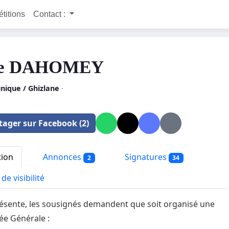
étitions
Contact :
ge DAHOMEY
nique / Ghizlane
·
tager sur Facebook (2)
tion
Annonces
Signatures
2
34
de visibilité
résente, les sousignés demandent que soit organisé une
e Générale :