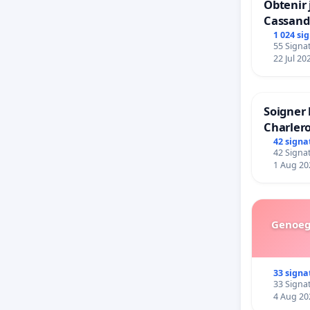
Obtenir 
Cassand
1 024 si
55 Signat
22 Jul 20
Soigner 
Charlero
42 signa
42 Signat
1 Aug 20
Genoeg 
33 signa
33 Signat
4 Aug 20