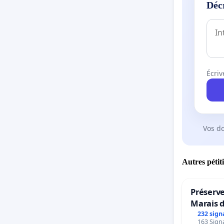
Déc
Écriv
Vos d
Autres pétit
Préserve
Marais 
232 sign
163 Signa