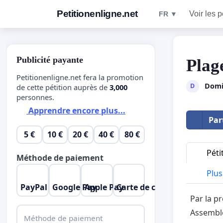
Petitionenligne.net
Voir les p
FR ▼
Publicité payante
Pla
Petitionenligne.net fera la promotion
Domi
D
de cette pétition auprès de
3,000
personnes.
Apprendre encore plus...
Par
5 €
10 €
20 €
40 €
80 €
Péti
Méthode de paiement
Plus 
PayPal
Google Pay
Apple Pay
Carte de crédit
Par la p
Assemblé
Méthode de paiement