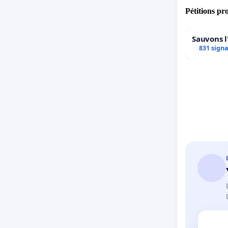
Pétitions pr
Sauvons l
831 sign