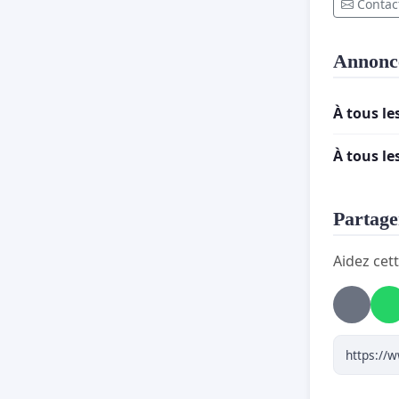
Contact
Annonc
À tous le
À tous le
Partager
Aidez cett