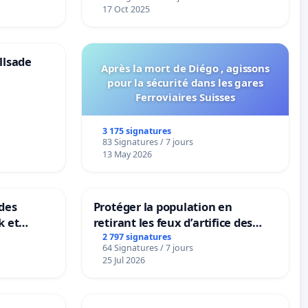
notre territoire »
17 Oct 2025
llsade
Après la mort de Diégo , agissons
pour la sécurité dans les gares
Ferroviaires Suisses
3 175 signatures
83 Signatures / 7 jours
13 May 2026
des
Protéger la population en
k et
retirant les feux d’artifice des
B-
rayons
2 797 signatures
64 Signatures / 7 jours
n
25 Jul 2026