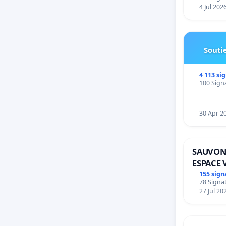
4 Jul 202
Soutie
4 113 si
100 Signa
30 Apr 2
SAUVON
ESPACE 
BOUGER
155 sign
78 Signat
27 Jul 20