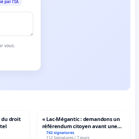
é par l’IA
ur vous.
 du droit
« Lac-Mégantic : demandons un
tel
référendum citoyen avant une
transformation irréversible de
742 signatures
112 Signatures / 7 jours