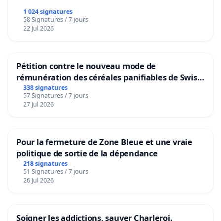
1 024 signatures
58 Signatures / 7 jours
22 Jul 2026
Pétition contre le nouveau mode de
rémunération des céréales panifiables de Swiss
granum basé sur la teneur en protéines
338 signatures
57 Signatures / 7 jours
27 Jul 2026
Pour la fermeture de Zone Bleue et une vraie
politique de sortie de la dépendance
218 signatures
51 Signatures / 7 jours
26 Jul 2026
Soigner les addictions, sauver Charleroi.