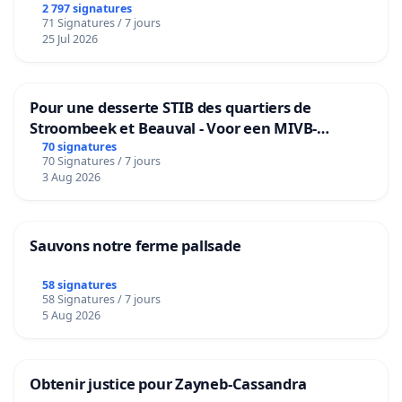
2 797 signatures
71 Signatures / 7 jours
25 Jul 2026
Pour une desserte STIB des quartiers de
Stroombeek et Beauval - Voor een MIVB-
bediening van de wijken Strombeek en Het
70 signatures
70 Signatures / 7 jours
Voor
3 Aug 2026
Sauvons notre ferme pallsade
58 signatures
58 Signatures / 7 jours
5 Aug 2026
Obtenir justice pour Zayneb-Cassandra