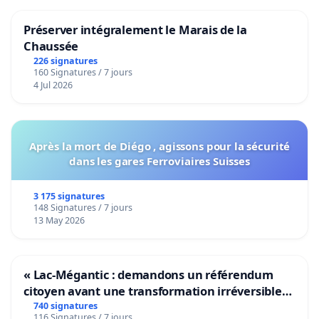
Préserver intégralement le Marais de la
Chaussée
226 signatures
160 Signatures / 7 jours
4 Jul 2026
Après la mort de Diégo , agissons pour la sécurité
dans les gares Ferroviaires Suisses
3 175 signatures
148 Signatures / 7 jours
13 May 2026
« Lac-Mégantic : demandons un référendum
citoyen avant une transformation irréversible
de notre territoire »
740 signatures
116 Signatures / 7 jours