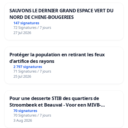
SAUVONS LE DERNIER GRAND ESPACE VERT DU
NORD DE CHENE-BOUGERIES
147 signatures
72 Signatures / 7 jours
27 Jul 2026
Protéger la population en retirant les feux
d’artifice des rayons
2 797 signatures
71 Signatures / 7 jours
25 Jul 2026
Pour une desserte STIB des quartiers de
Stroombeek et Beauval - Voor een MIVB-
bediening van de wijken Strombeek en Het
70 signatures
70 Signatures / 7 jours
Voor
3 Aug 2026