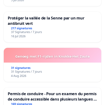
5 Jul 2026
Protéger la vallée de la Senne par un mur
antibruit vert
217 signatures
37 Signatures / 7 jours
16 Jul 2026
Genoeg met F1-rijden in Knokke-Het Zoute
31 signatures
31 Signatures / 7 jours
4 Aug 2026
Permis de conduire - Pour un examen du permis
de conduire accessible dans plusieurs langues à
Bruxelles
169 signatures