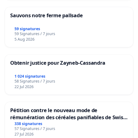
Sauvons notre ferme pallsade
59 signatures
59 Signatures / 7 jours
5 Aug 2026
Obtenir justice pour Zayneb-Cassandra
1 024 signatures
58 Signatures / 7 jours
22 Jul 2026
Pétition contre le nouveau mode de
rémunération des céréales panifiables de Swiss
granum basé sur la teneur en protéines
338 signatures
57 Signatures / 7 jours
27 Jul 2026