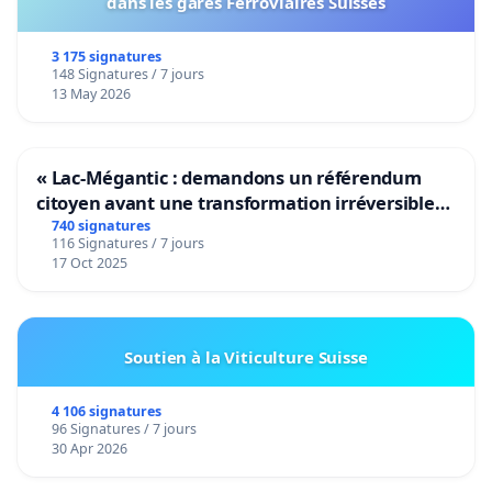
dans les gares Ferroviaires Suisses
3 175 signatures
148 Signatures / 7 jours
13 May 2026
« Lac-Mégantic : demandons un référendum
citoyen avant une transformation irréversible
de notre territoire »
740 signatures
116 Signatures / 7 jours
17 Oct 2025
Soutien à la Viticulture Suisse
4 106 signatures
96 Signatures / 7 jours
30 Apr 2026