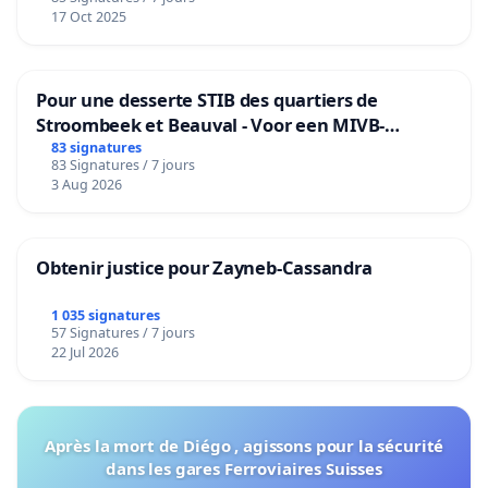
17 Oct 2025
Pour une desserte STIB des quartiers de
Stroombeek et Beauval - Voor een MIVB-
bediening van de wijken Strombeek en Het
83 signatures
83 Signatures / 7 jours
Voor
3 Aug 2026
Obtenir justice pour Zayneb-Cassandra
1 035 signatures
57 Signatures / 7 jours
22 Jul 2026
Après la mort de Diégo , agissons pour la sécurité
dans les gares Ferroviaires Suisses