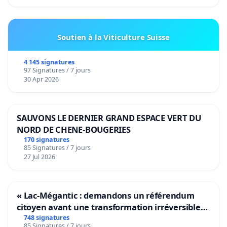
Soutien à la Viticulture Suisse
4 145 signatures
97 Signatures / 7 jours
30 Apr 2026
SAUVONS LE DERNIER GRAND ESPACE VERT DU
NORD DE CHENE-BOUGERIES
170 signatures
85 Signatures / 7 jours
27 Jul 2026
« Lac-Mégantic : demandons un référendum
citoyen avant une transformation irréversible
de notre territoire »
748 signatures
85 Signatures / 7 jours