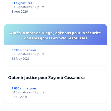
bediening van de wijken Strombeek en Het
81 signatures
81 Signatures / 7 jours
Voor
3 Aug 2026
Après la mort de Diégo , agissons pour la sécurité
dans les gares Ferroviaires Suisses
3 190 signatures
67 Signatures / 7 jours
13 May 2026
Obtenir justice pour Zayneb-Cassandra
1 030 signatures
54 Signatures / 7 jours
22 Jul 2026