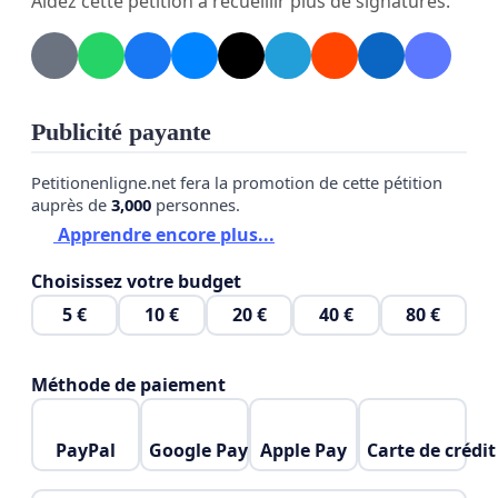
Aidez cette pétition à recueillir plus de signatures.
nourriture invendus dans les grandes surfaces.
Leur compte-rendu amènera à une taxe sur le
gaspillage pour les grandes surfaces.
Publicité payante
ces métiers sont des métiers d'avenir, nécessaires
Petitionenligne.net fera la promotion de cette pétition
pour réoganiser une société plus intelligente qui ne
auprès de
3,000
personnes.
court pas à sa perte.
Apprendre encore plus...
Choisissez votre budget
5 €
10 €
20 €
40 €
80 €
Méthode de paiement
PayPal
Google Pay
Apple Pay
Carte de crédit