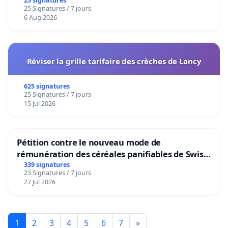
25 signatures
25 Signatures / 7 jours
6 Aug 2026
Réviser la grille tarifaire des crèches de Lancy
625 signatures
25 Signatures / 7 jours
15 Jul 2026
Pétition contre le nouveau mode de
rémunération des céréales panifiables de Swiss
granum basé sur la teneur en protéines
339 signatures
23 Signatures / 7 jours
27 Jul 2026
1
2
3
4
5
6
7
»