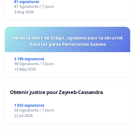
bediening van de wijken Strombeek en Het
81 signatures
81 Signatures / 7 jours
Voor
3 Aug 2026
Après la mort de Diégo , agissons pour la sécurité
dans les gares Ferroviaires Suisses
3 190 signatures
58 Signatures / 7 jours
13 May 2026
Obtenir justice pour Zayneb-Cassandra
1 032 signatures
54 Signatures / 7 jours
22 Jul 2026