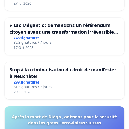
27 Jul 2026
« Lac-Mégantic : demandons un référendum
citoyen avant une transformation irréversible
de notre territoire »
748 signatures
82 Signatures / 7 jours
17 Oct 2025
Stop à la criminalisation du droit de manifester
à Neuchâtel
299 signatures
81 Signatures / 7 jours
29 Jul 2026
Après la mort de Diégo , agissons pour la sécurité
dans les gares Ferroviaires Suisses