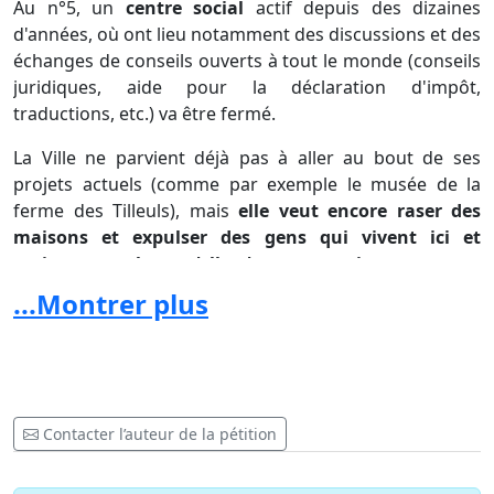
Au n°5, un
centre social
actif depuis des dizaines
d'années, où ont lieu notamment des discussions et des
échanges de conseils ouverts à tout le monde (conseils
juridiques, aide pour la déclaration d'impôt,
traductions, etc.) va être fermé.
La Ville ne parvient déjà pas à aller au bout de ses
projets actuels (comme par exemple le musée de la
ferme des Tilleuls), mais
elle veut encore raser des
maisons et expulser des gens qui vivent ici et
maintenant alors qu'elle n'a aucun projet concret
.
...Montrer plus
La démarche des autorités correspond à une logique
de gentrification : vider les quartiers populaires des
centre ville pour y installer des logements pour riches
et des grands magasins, et repousser les gens moins
privilégiés à la périphérie.
Contacter l’auteur de la pétition