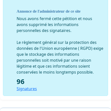
CES DEUX MAISONS SONT ENTIEREMENT HABITEES.
CE SONT DES DIZAINES DE PERSONNES QUI SERONT A
Annonce de l'administrateur de ce site
LA RUE SI ELLES SONT DEMOLIES
.
Nous avons fermé cette pétition et nous
avons supprimé les informations
personnelles des signataires.
Le règlement général sur la protection des
En signant, vous montrez votre opposition à la
données de l'Union européenne ( RGPD) exige
démolition.
que le stockage des informations
un droit à une maison pour tout le monde!
personnelles soit motivé par une raison
légitime et que ces informations soient
conservées le moins longtemps possible.
96
Signatures