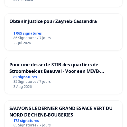
Obtenir justice pour Zayneb-Cassandra
1 065 signatures
86 Signatures / 7 jours
22 Jul 2026
Pour une desserte STIB des quartiers de
Stroombeek et Beauval - Voor een MIVB-
bediening van de wijken Strombeek en Het
85 signatures
85 Signatures / 7 jours
Voor
3 Aug 2026
SAUVONS LE DERNIER GRAND ESPACE VERT DU
NORD DE CHENE-BOUGERIES
172 signatures
85 Signatures / 7 jours