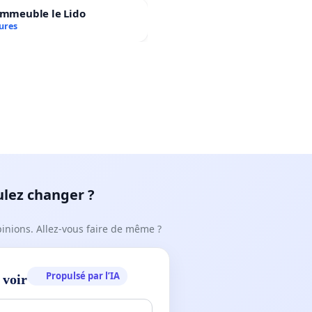
immeuble le Lido
ures
ulez changer ?
pinions. Allez-vous faire de même ?
Propulsé par l’IA
 voir