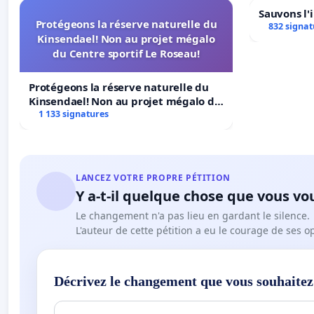
Sauvons l'
Protégeons la réserve naturelle du
832 signat
Kinsendael! Non au projet mégalo
du Centre sportif Le Roseau!
Protégeons la réserve naturelle du
Kinsendael! Non au projet mégalo du
Centre sportif Le Roseau!
1 133 signatures
LANCEZ VOTRE PROPRE PÉTITION
Y a-t-il quelque chose que vous vo
Le changement n'a pas lieu en gardant le silence.
L'auteur de cette pétition a eu le courage de ses o
Décrivez le changement que vous souhaitez