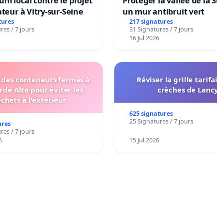
m local contre le projet
Protéger la vallée de la 
ateur à Vitry-sur-Seine
un mur antibruit vert
tures
217 signatures
res / 7 jours
31 Signatures / 7 jours
16 Jul 2026
r des conteneurs fermés à
Réviser la grille tarifa
rde Alto pour éviter les
crèches de Lanc
chets à l'extérieur
625 signatures
25 Signatures / 7 jours
ures
res / 7 jours
6
15 Jul 2026