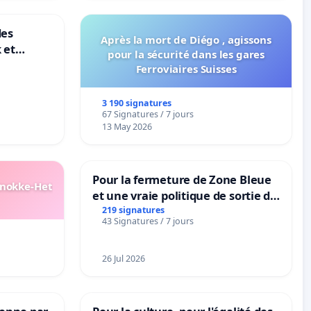
des
Après la mort de Diégo , agissons
 et
pour la sécurité dans les gares
-
Ferroviaires Suisses
3 190 signatures
67 Signatures / 7 jours
13 May 2026
Pour la fermeture de Zone Bleue
Knokke-Het
et une vraie politique de sortie de
la dépendance
219 signatures
43 Signatures / 7 jours
26 Jul 2026