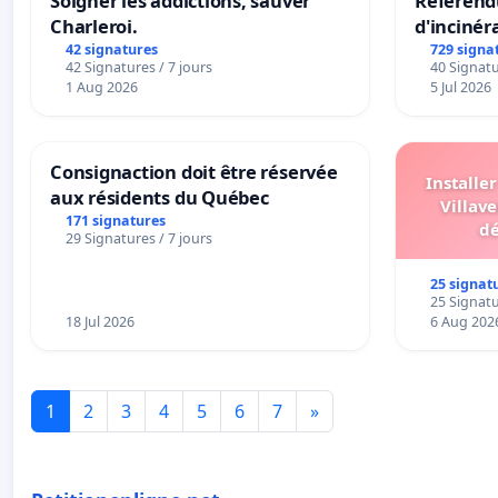
Soigner les addictions, sauver
Référendu
Charleroi.
d'incinér
42 signatures
729 signa
42 Signatures / 7 jours
40 Signatu
1 Aug 2026
5 Jul 2026
Consignaction doit être réservée
Installe
aux résidents du Québec
Villave
171 signatures
dé
29 Signatures / 7 jours
25 signat
25 Signatu
18 Jul 2026
6 Aug 202
1
2
3
4
5
6
7
»