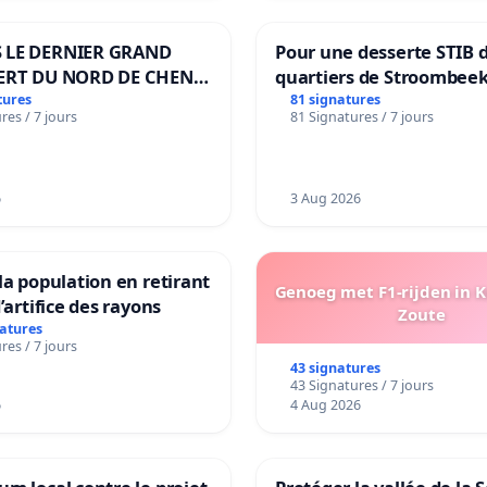
 LE DERNIER GRAND
Pour une desserte STIB 
ERT DU NORD DE CHENE-
quartiers de Stroombeek
ES
Beauval - Voor een MIVB
tures
81 signatures
res / 7 jours
81 Signatures / 7 jours
bediening van de wijken
Strombeek en Het Voor
6
3 Aug 2026
la population en retirant
Genoeg met F1-rijden in 
’artifice des rayons
Zoute
natures
res / 7 jours
43 signatures
43 Signatures / 7 jours
6
4 Aug 2026