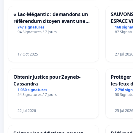
« Lac-Mégantic : demandons un
SAUVONS
référendum citoyen avant une
ESPACE V
transformation irréversible de
BOUGERI
747 signatures
168 signa
94 Signatures / 7 jours
87 Signatu
notre territoire »
17 Oct 2025
27 Jul 202
Obtenir justice pour Zayneb-
Protéger 
Cassandra
les feux d
1 030 signatures
2 796 sig
54 Signatures / 7 jours
50 Signatu
22 Jul 2026
25 Jul 202