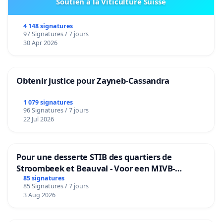
Soutien à la Viticulture Suisse
4 148 signatures
97 Signatures / 7 jours
30 Apr 2026
Obtenir justice pour Zayneb-Cassandra
1 079 signatures
96 Signatures / 7 jours
22 Jul 2026
Pour une desserte STIB des quartiers de
Stroombeek et Beauval - Voor een MIVB-
bediening van de wijken Strombeek en Het
85 signatures
85 Signatures / 7 jours
Voor
3 Aug 2026