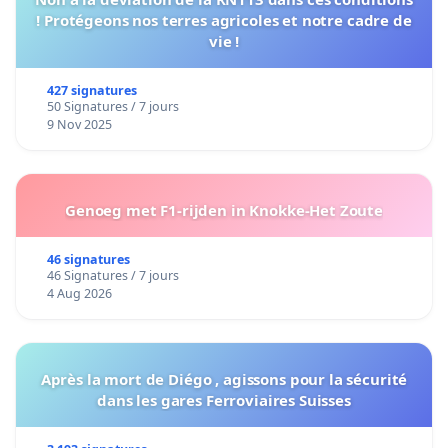
! Protégeons nos terres agricoles et notre cadre de
vie !
427 signatures
50 Signatures / 7 jours
9 Nov 2025
Genoeg met F1-rijden in Knokke-Het Zoute
46 signatures
46 Signatures / 7 jours
4 Aug 2026
Après la mort de Diégo , agissons pour la sécurité
dans les gares Ferroviaires Suisses