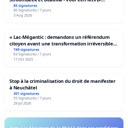
bediening van de wijken Strombeek en Het
85 signatures
85 Signatures / 7 jours
Voor
3 Aug 2026
« Lac-Mégantic : demandons un référendum
citoyen avant une transformation irréversible
de notre territoire »
749 signatures
63 Signatures / 7 jours
17 Oct 2025
Stop à la criminalisation du droit de manifester
à Neuchâtel
301 signatures
55 Signatures / 7 jours
29 Jul 2026
Non à la déviation de la RN113 dans ces conditions