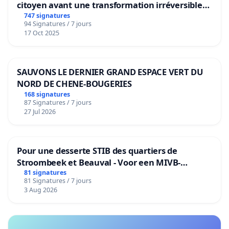
citoyen avant une transformation irréversible
de notre territoire »
747 signatures
94 Signatures / 7 jours
17 Oct 2025
SAUVONS LE DERNIER GRAND ESPACE VERT DU
NORD DE CHENE-BOUGERIES
168 signatures
87 Signatures / 7 jours
27 Jul 2026
Pour une desserte STIB des quartiers de
Stroombeek et Beauval - Voor een MIVB-
bediening van de wijken Strombeek en Het
81 signatures
81 Signatures / 7 jours
Voor
3 Aug 2026