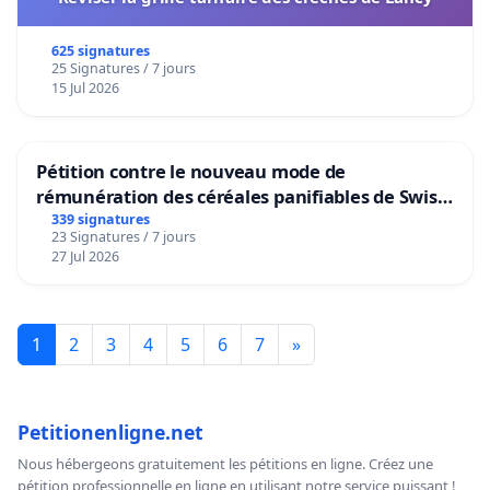
625 signatures
25 Signatures / 7 jours
15 Jul 2026
Pétition contre le nouveau mode de
rémunération des céréales panifiables de Swiss
granum basé sur la teneur en protéines
339 signatures
23 Signatures / 7 jours
27 Jul 2026
1
2
3
4
5
6
7
»
Petitionenligne.net
Nous hébergeons gratuitement les pétitions en ligne. Créez une
pétition professionnelle en ligne en utilisant notre service puissant !