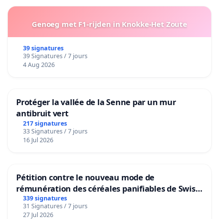
Genoeg met F1-rijden in Knokke-Het Zoute
39 signatures
39 Signatures / 7 jours
4 Aug 2026
Protéger la vallée de la Senne par un mur
antibruit vert
217 signatures
33 Signatures / 7 jours
16 Jul 2026
Pétition contre le nouveau mode de
rémunération des céréales panifiables de Swiss
granum basé sur la teneur en protéines
339 signatures
31 Signatures / 7 jours
27 Jul 2026