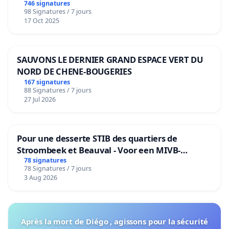
de notre territoire »
746 signatures
98 Signatures / 7 jours
17 Oct 2025
SAUVONS LE DERNIER GRAND ESPACE VERT DU
NORD DE CHENE-BOUGERIES
167 signatures
88 Signatures / 7 jours
27 Jul 2026
Pour une desserte STIB des quartiers de
Stroombeek et Beauval - Voor een MIVB-
bediening van de wijken Strombeek en Het
78 signatures
78 Signatures / 7 jours
Voor
3 Aug 2026
Après la mort de Diégo , agissons pour la sécurité