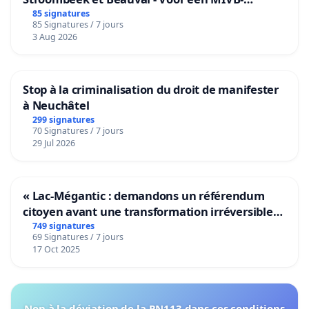
bediening van de wijken Strombeek en Het
85 signatures
85 Signatures / 7 jours
Voor
3 Aug 2026
Stop à la criminalisation du droit de manifester
à Neuchâtel
299 signatures
70 Signatures / 7 jours
29 Jul 2026
« Lac-Mégantic : demandons un référendum
citoyen avant une transformation irréversible
de notre territoire »
749 signatures
69 Signatures / 7 jours
17 Oct 2025
Non à la déviation de la RN113 dans ces conditions