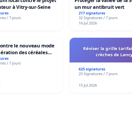
m local contre le projet
Protéger la vallée de la 
ateur à Vitry-sur-Seine
un mur antibruit vert
tures
217 signatures
res / 7 jours
32 Signatures / 7 jours
16 Jul 2026
 contre le nouveau mode
Réviser la grille tarifa
ération des céréales
crèches de Lanc
es de Swiss granum basé
tures
res / 7 jours
neur en protéines
625 signatures
25 Signatures / 7 jours
6
15 Jul 2026