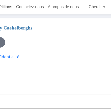
étitions
Contactez-nous
À propos de nous
Chercher
dy Caekelberghs
identialité