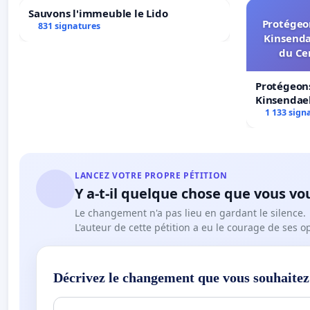
Sauvons l'immeuble le Lido
Protégeon
831 signatures
Kinsenda
du Ce
Protégeons
Kinsendael
Centre spo
1 133 sign
LANCEZ VOTRE PROPRE PÉTITION
Y a-t-il quelque chose que vous vo
Le changement n'a pas lieu en gardant le silence.
L'auteur de cette pétition a eu le courage de ses o
Décrivez le changement que vous souhaitez