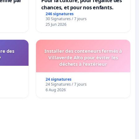
Senne par
Pour la culture, pour l'égalité des
chances, et pour nos enfants.
246 signatures
30 Signatures / 7 jours
25 Jun 2026
ire des
Installer des conteneurs fermés à
y
Villaverde Alto pour éviter les
déchets à l'extérieur
24 signatures
24 Signatures / 7 jours
6 Aug 2026