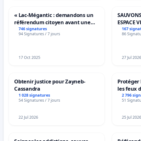
« Lac-Mégantic : demandons un
SAUVONS
référendum citoyen avant une
ESPACE V
transformation irréversible de
BOUGERI
746 signatures
167 signa
94 Signatures / 7 jours
86 Signatu
notre territoire »
17 Oct 2025
27 Jul 202
Obtenir justice pour Zayneb-
Protéger 
Cassandra
les feux d
1 028 signatures
2 796 sig
54 Signatures / 7 jours
51 Signatu
22 Jul 2026
25 Jul 202