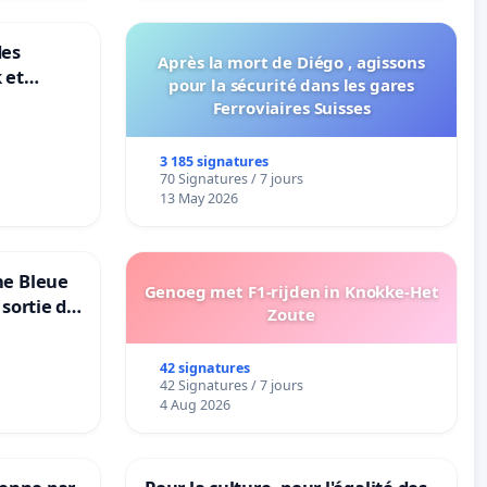
des
Après la mort de Diégo , agissons
 et
pour la sécurité dans les gares
-
Ferroviaires Suisses
3 185 signatures
70 Signatures / 7 jours
13 May 2026
ne Bleue
Genoeg met F1-rijden in Knokke-Het
 sortie de
Zoute
42 signatures
42 Signatures / 7 jours
4 Aug 2026