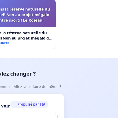
s la réserve naturelle du
el! Non au projet mégalo
ntre sportif Le Roseau!
 la réserve naturelle du
! Non au projet mégalo du
rtif Le Roseau!
atures
ulez changer ?
pinions. Allez-vous faire de même ?
Propulsé par l’IA
 voir