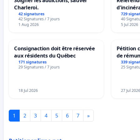
Soigner les addictions, sauver
Référendu
Charleroi.
d'incinér
42 signatures
729 signa
42 Signatures / 7 jours
40 Signatu
1 Aug 2026
5 Jul 2026
Consignaction doit être réservée
Pétition
aux résidents du Québec
de rémun
panifiabl
171 signatures
339 signa
29 Signatures / 7 jours
25 Signatu
sur la te
18 Jul 2026
27 Jul 202
1
2
3
4
5
6
7
»