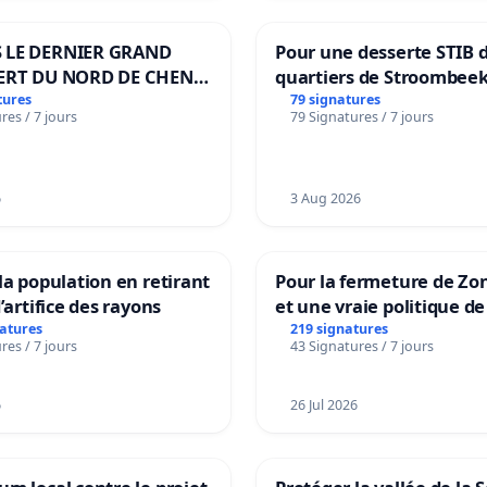
 LE DERNIER GRAND
Pour une desserte STIB 
ERT DU NORD DE CHENE-
quartiers de Stroombeek
ES
Beauval - Voor een MIVB
tures
79 signatures
res / 7 jours
79 Signatures / 7 jours
bediening van de wijken
Strombeek en Het Voor
6
3 Aug 2026
la population en retirant
Pour la fermeture de Zo
’artifice des rayons
et une vraie politique de
la dépendance
natures
219 signatures
res / 7 jours
43 Signatures / 7 jours
6
26 Jul 2026