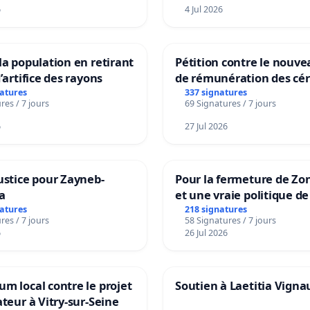
6
4 Jul 2026
la population en retirant
Pétition contre le nouv
’artifice des rayons
de rémunération des cér
panifiables de Swiss gr
natures
337 signatures
res / 7 jours
69 Signatures / 7 jours
sur la teneur en protéin
6
27 Jul 2026
ustice pour Zayneb-
Pour la fermeture de Zo
a
et une vraie politique de
la dépendance
natures
218 signatures
res / 7 jours
58 Signatures / 7 jours
6
26 Jul 2026
m local contre le projet
Soutien à Laetitia Vigna
ateur à Vitry-sur-Seine