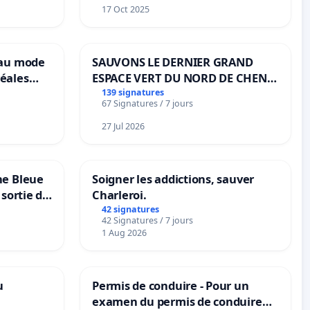
17 Oct 2025
eau mode
SAUVONS LE DERNIER GRAND
éales
ESPACE VERT DU NORD DE CHENE-
anum basé
BOUGERIES
139 signatures
67 Signatures / 7 jours
es
27 Jul 2026
ne Bleue
Soigner les addictions, sauver
 sortie de
Charleroi.
42 signatures
42 Signatures / 7 jours
1 Aug 2026
u
Permis de conduire - Pour un
examen du permis de conduire