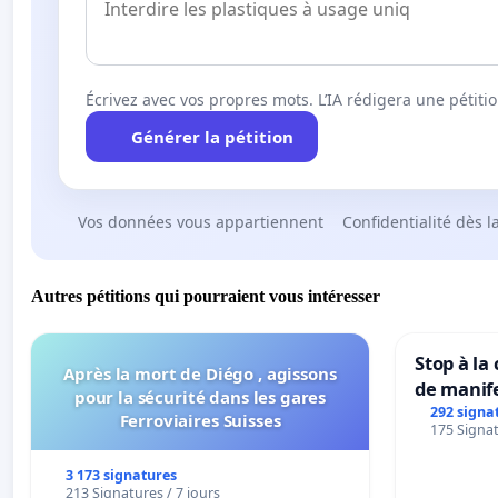
Écrivez avec vos propres mots. L’IA rédigera une pétiti
Générer la pétition
Vos données vous appartiennent
Confidentialité dès l
Autres pétitions qui pourraient vous intéresser
Stop à la
Après la mort de Diégo , agissons
de manif
pour la sécurité dans les gares
292 signa
Ferroviaires Suisses
175 Signat
3 173 signatures
213 Signatures / 7 jours