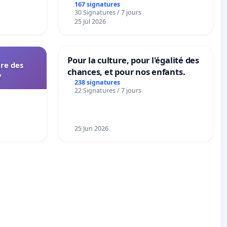
accessible dans plusieurs langues
167 signatures
30 Signatures / 7 jours
à Bruxelles
25 Jul 2026
Pour la culture, pour l'égalité des
ire des
chances, et pour nos enfants.
y
238 signatures
22 Signatures / 7 jours
25 Jun 2026