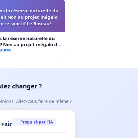
s la réserve naturelle du
el! Non au projet mégalo
ntre sportif Le Roseau!
 la réserve naturelle du
! Non au projet mégalo du
rtif Le Roseau!
atures
ulez changer ?
pinions. Allez-vous faire de même ?
Propulsé par l’IA
 voir