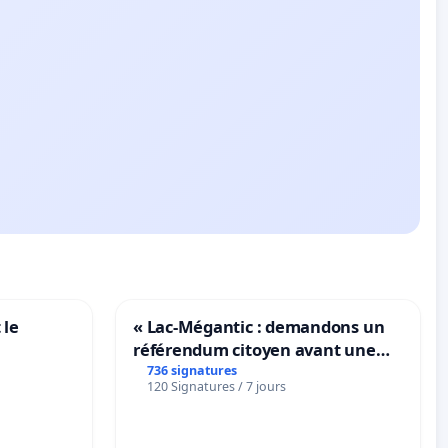
 le
« Lac-Mégantic : demandons un
référendum citoyen avant une
transformation irréversible de
736 signatures
120 Signatures / 7 jours
notre territoire »