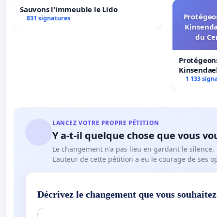
Sauvons l'immeuble le Lido
Protégeon
831 signatures
Kinsenda
du Ce
Protégeons
Kinsendael
Centre spo
1 133 sign
LANCEZ VOTRE PROPRE PÉTITION
Y a-t-il quelque chose que vous vo
Le changement n'a pas lieu en gardant le silence.
L'auteur de cette pétition a eu le courage de ses o
Décrivez le changement que vous souhaitez