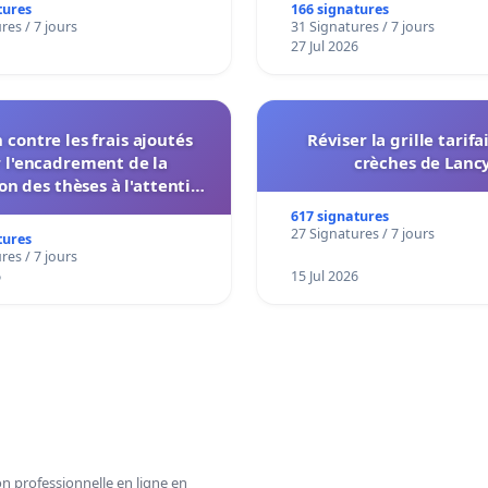
tures
166 signatures
res / 7 jours
31 Signatures / 7 jours
27 Jul 2026
 contre les frais ajoutés
Réviser la grille tarifa
 l'encadrement de la
crèches de Lanc
on des thèses à l'attention
nistration et des instances
617 signatures
sionnelles de l'UIASS
27 Signatures / 7 jours
tures
res / 7 jours
6
15 Jul 2026
n professionnelle en ligne en