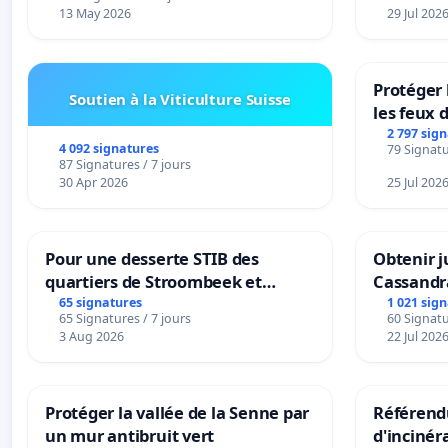
13 May 2026
29 Jul 202
Protéger 
Soutien à la Viticulture Suisse
les feux d
2 797 sig
4 092 signatures
79 Signatu
87 Signatures / 7 jours
30 Apr 2026
25 Jul 202
Pour une desserte STIB des
Obtenir j
quartiers de Stroombeek et
Cassandr
Beauval - Voor een MIVB-
65 signatures
1 021 sig
65 Signatures / 7 jours
60 Signatu
bediening van de wijken
3 Aug 2026
22 Jul 202
Strombeek en Het Voor
Protéger la vallée de la Senne par
Référendu
un mur antibruit vert
d'incinér