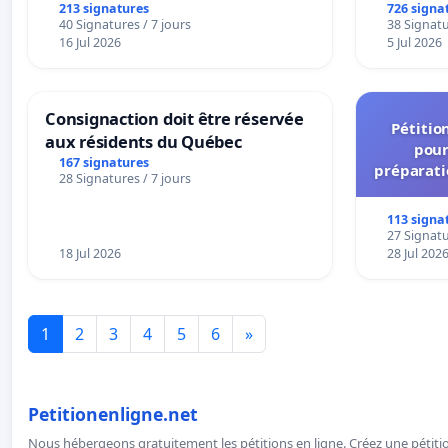
213 signatures
726 signa
40 Signatures / 7 jours
38 Signatu
16 Jul 2026
5 Jul 2026
Consignaction doit être réservée
Pétition
aux résidents du Québec
pour
167 signatures
préparati
28 Signatures / 7 jours
de l'admi
déci
113 signa
27 Signatu
18 Jul 2026
28 Jul 202
1
2
3
4
5
6
»
Petitionenligne.net
Nous hébergeons gratuitement les pétitions en ligne. Créez une pétitio