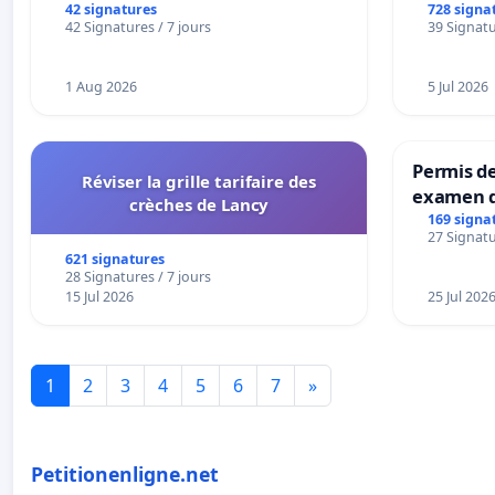
42 signatures
728 signa
42 Signatures / 7 jours
39 Signatu
1 Aug 2026
5 Jul 2026
Permis de
Réviser la grille tarifaire des
examen d
crèches de Lancy
accessibl
169 signa
27 Signatu
à Bruxell
621 signatures
28 Signatures / 7 jours
15 Jul 2026
25 Jul 202
1
2
3
4
5
6
7
»
Petitionenligne.net