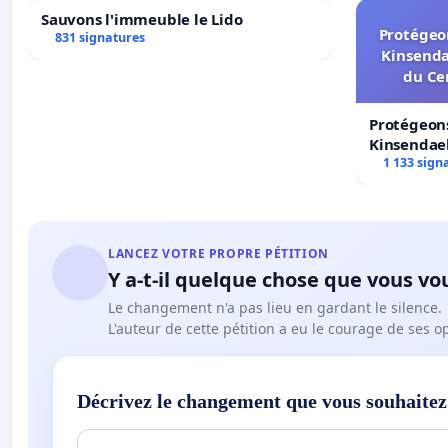
Sauvons l'immeuble le Lido
Protégeon
831 signatures
Kinsenda
du Ce
Protégeons
Kinsendael
Centre spo
1 133 sign
LANCEZ VOTRE PROPRE PÉTITION
Y a-t-il quelque chose que vous vo
Le changement n'a pas lieu en gardant le silence.
L'auteur de cette pétition a eu le courage de ses o
Décrivez le changement que vous souhaitez