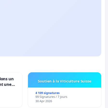
dons un
Soutien à la Viticulture Suisse
nt une
ble de
4 109 signatures
99 Signatures / 7 jours
30 Apr 2026