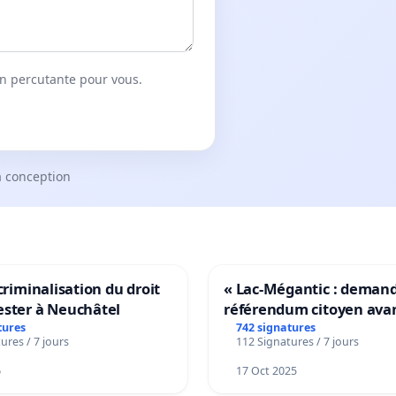
on percutante pour vous.
a conception
 criminalisation du droit
« Lac-Mégantic : deman
ester à Neuchâtel
référendum citoyen ava
transformation irréversi
tures
742 signatures
ures / 7 jours
112 Signatures / 7 jours
notre territoire »
6
17 Oct 2025