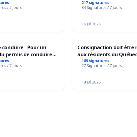
tures
217 signatures
res / 7 jours
34 Signatures / 7 jours
16 Jul 2026
 conduire - Pour un
Consignaction doit être 
u permis de conduire
aux résidents du Québe
e dans plusieurs langues
tures
169 signatures
res / 7 jours
27 Signatures / 7 jours
es
6
18 Jul 2026