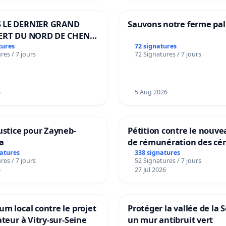
 LE DERNIER GRAND
Sauvons notre ferme pal
ERT DU NORD DE CHENE-
ES
tures
72 signatures
res / 7 jours
72 Signatures / 7 jours
6
5 Aug 2026
ustice pour Zayneb-
Pétition contre le nouv
a
de rémunération des cér
panifiables de Swiss gr
natures
338 signatures
res / 7 jours
52 Signatures / 7 jours
sur la teneur en protéin
6
27 Jul 2026
m local contre le projet
Protéger la vallée de la 
ateur à Vitry-sur-Seine
un mur antibruit vert