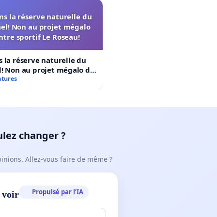
s la réserve naturelle du
el! Non au projet mégalo
ntre sportif Le Roseau!
 la réserve naturelle du
! Non au projet mégalo du
rtif Le Roseau!
atures
ulez changer ?
pinions. Allez-vous faire de même ?
Propulsé par l’IA
 voir