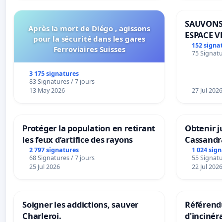
SAUVONS
Après la mort de Diégo , agissons
ESPACE V
pour la sécurité dans les gares
BOUGERI
152 signa
Ferroviaires Suisses
75 Signatu
3 175 signatures
83 Signatures / 7 jours
13 May 2026
27 Jul 202
Protéger la population en retirant
Obtenir j
les feux d’artifice des rayons
Cassandr
2 797 signatures
1 024 sig
68 Signatures / 7 jours
55 Signatu
25 Jul 2026
22 Jul 202
Soigner les addictions, sauver
Référendu
Charleroi.
d'incinér