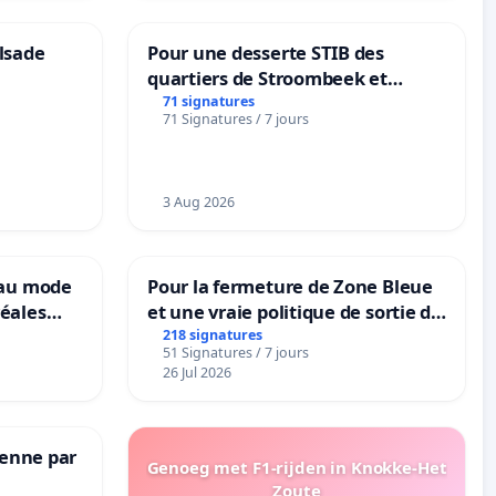
lsade
Pour une desserte STIB des
quartiers de Stroombeek et
Beauval - Voor een MIVB-
71 signatures
71 Signatures / 7 jours
bediening van de wijken
Strombeek en Het Voor
3 Aug 2026
eau mode
Pour la fermeture de Zone Bleue
éales
et une vraie politique de sortie de
anum basé
la dépendance
218 signatures
51 Signatures / 7 jours
es
26 Jul 2026
Senne par
Genoeg met F1-rijden in Knokke-Het
Zoute