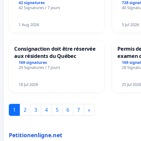
42 signatures
728 signa
42 Signatures / 7 jours
40 Signatu
1 Aug 2026
5 Jul 2026
Consignaction doit être réservée
Permis de
aux résidents du Québec
examen d
accessibl
169 signatures
169 signa
29 Signatures / 7 jours
28 Signatu
à Bruxell
18 Jul 2026
25 Jul 202
1
2
3
4
5
6
7
»
Petitionenligne.net