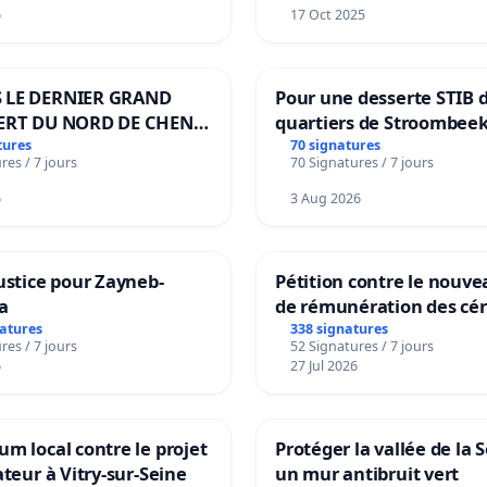
6
17 Oct 2025
 LE DERNIER GRAND
Pour une desserte STIB 
ERT DU NORD DE CHENE-
quartiers de Stroombeek
ES
Beauval - Voor een MIVB
tures
70 signatures
res / 7 jours
70 Signatures / 7 jours
bediening van de wijken
Strombeek en Het Voor
6
3 Aug 2026
ustice pour Zayneb-
Pétition contre le nouv
a
de rémunération des cér
panifiables de Swiss gr
natures
338 signatures
res / 7 jours
52 Signatures / 7 jours
sur la teneur en protéin
6
27 Jul 2026
m local contre le projet
Protéger la vallée de la 
ateur à Vitry-sur-Seine
un mur antibruit vert