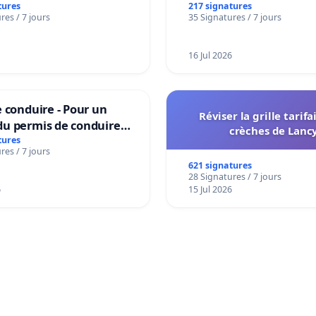
tures
217 signatures
res / 7 jours
35 Signatures / 7 jours
16 Jul 2026
 conduire - Pour un
Réviser la grille tarifa
u permis de conduire
crèches de Lanc
e dans plusieurs langues
tures
res / 7 jours
es
621 signatures
28 Signatures / 7 jours
6
15 Jul 2026