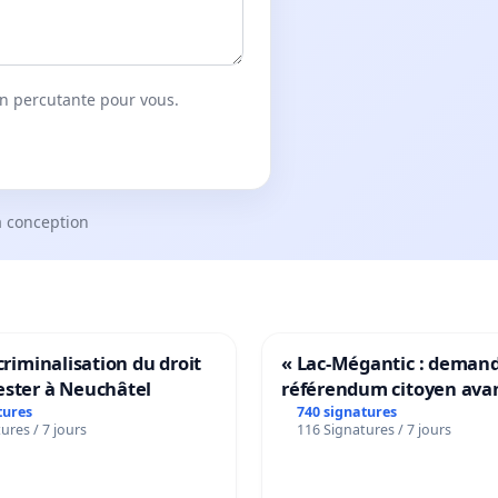
on percutante pour vous.
a conception
 criminalisation du droit
« Lac-Mégantic : deman
ester à Neuchâtel
référendum citoyen ava
transformation irréversi
tures
740 signatures
ures / 7 jours
116 Signatures / 7 jours
notre territoire »