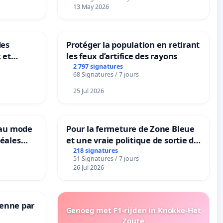
13 May 2026
des
Protéger la population en retirant
 et
les feux d’artifice des rayons
-
2 797 signatures
68 Signatures / 7 jours
25 Jul 2026
eau mode
Pour la fermeture de Zone Bleue
éales
et une vraie politique de sortie de
anum basé
la dépendance
218 signatures
51 Signatures / 7 jours
es
26 Jul 2026
Senne par
Genoeg met F1-rijden in Knokke-Het
Zoute