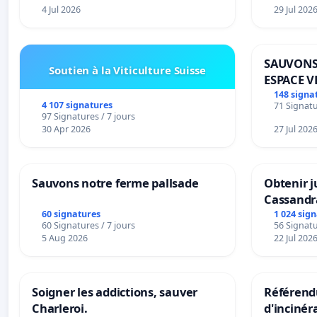
4 Jul 2026
29 Jul 202
SAUVONS
Soutien à la Viticulture Suisse
ESPACE V
BOUGERI
148 signa
4 107 signatures
71 Signatu
97 Signatures / 7 jours
30 Apr 2026
27 Jul 202
Sauvons notre ferme pallsade
Obtenir j
Cassandr
60 signatures
1 024 sig
60 Signatures / 7 jours
56 Signatu
5 Aug 2026
22 Jul 202
Soigner les addictions, sauver
Référendu
Charleroi.
d'incinér