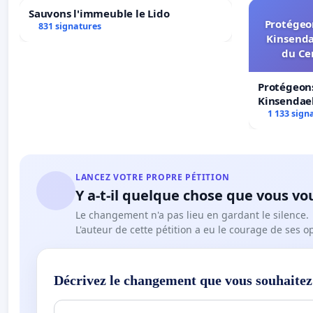
Sauvons l'immeuble le Lido
Protégeon
831 signatures
Kinsenda
du Ce
Protégeons
Kinsendael
Centre spo
1 133 sign
LANCEZ VOTRE PROPRE PÉTITION
Y a-t-il quelque chose que vous vo
Le changement n'a pas lieu en gardant le silence.
L'auteur de cette pétition a eu le courage de ses o
Décrivez le changement que vous souhaitez