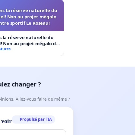
s la réserve naturelle du
el! Non au projet mégalo
ntre sportif Le Roseau!
 la réserve naturelle du
! Non au projet mégalo du
rtif Le Roseau!
atures
ulez changer ?
pinions. Allez-vous faire de même ?
Propulsé par l’IA
 voir