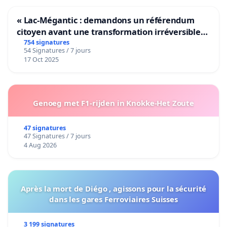
« Lac-Mégantic : demandons un référendum
citoyen avant une transformation irréversible
de notre territoire »
754 signatures
54 Signatures / 7 jours
17 Oct 2025
Genoeg met F1-rijden in Knokke-Het Zoute
47 signatures
47 Signatures / 7 jours
4 Aug 2026
Après la mort de Diégo , agissons pour la sécurité
dans les gares Ferroviaires Suisses
3 199 signatures