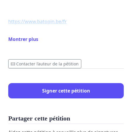
https://www.batopin.be/fr
Montrer plus
Sauf que ...
Contacter l’auteur de la pétition
Ceux de Libramont ne correspondent pas à la
réalité du terrain. Si vous habitez Libramont et
environs, que vous utilisez ce service à l'avenue de
Signer cette pétition
Bouillon, et si êtes d'accord avec les énoncés
suivants, signez la pétition.
Partager cette pétition