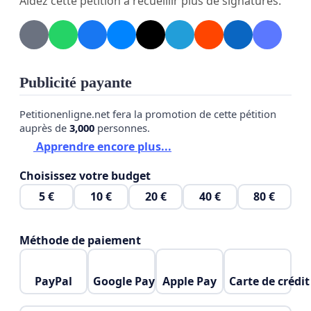
Aidez cette pétition à recueillir plus de signatures.
- Sentiment d'insécurité du site pour les dépôts ou
les retraits en cash
- Discrétion des opérations non assurée
- Lenteur du système
Publicité payante
- Pannes régulières
Petitionenligne.net fera la promotion de cette pétition
auprès de
3,000
personnes.
- Parking inexistant - emplacement totalement
Apprendre encore plus...
inadapté (et aussi pour les personnes handicapés)
Choisissez votre budget
- Engorgement
5 €
10 €
20 €
40 €
80 €
- Nombre d'appareils disponibles insuffisants (pour
Méthode de paiement
exemple Bertrix en compte 3 pour plus de 3000
habitants en moins)
PayPal
Google Pay
Apple Pay
Carte de crédit
La commune, qui n'a pas eu son mot à dire,