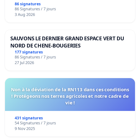
bediening van de wijken Strombeek en Het
86 signatures
86 Signatures / 7 jours
Voor
3 Aug 2026
SAUVONS LE DERNIER GRAND ESPACE VERT DU
NORD DE CHENE-BOUGERIES
177 signatures
86 Signatures / 7 jours
27 Jul 2026
Non à la déviation de la RN113 dans ces conditions
! Protégeons nos terres agricoles et notre cadre de
vie !
431 signatures
54 Signatures / 7 jours
9 Nov 2025