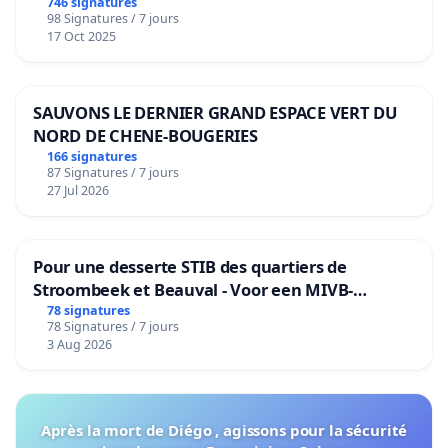
de notre territoire »
746 signatures
98 Signatures / 7 jours
17 Oct 2025
SAUVONS LE DERNIER GRAND ESPACE VERT DU
NORD DE CHENE-BOUGERIES
166 signatures
87 Signatures / 7 jours
27 Jul 2026
Pour une desserte STIB des quartiers de
Stroombeek et Beauval - Voor een MIVB-
bediening van de wijken Strombeek en Het
78 signatures
78 Signatures / 7 jours
Voor
3 Aug 2026
Après la mort de Diégo , agissons pour la sécurité