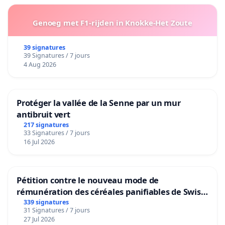
Genoeg met F1-rijden in Knokke-Het Zoute
39 signatures
39 Signatures / 7 jours
4 Aug 2026
Protéger la vallée de la Senne par un mur
antibruit vert
217 signatures
33 Signatures / 7 jours
16 Jul 2026
Pétition contre le nouveau mode de
rémunération des céréales panifiables de Swiss
granum basé sur la teneur en protéines
339 signatures
31 Signatures / 7 jours
27 Jul 2026