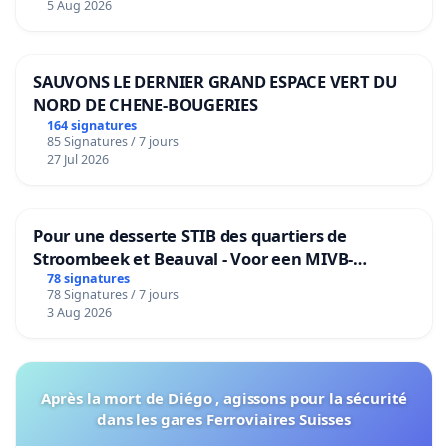
5 Aug 2026
SAUVONS LE DERNIER GRAND ESPACE VERT DU
NORD DE CHENE-BOUGERIES
164 signatures
85 Signatures / 7 jours
27 Jul 2026
Pour une desserte STIB des quartiers de
Stroombeek et Beauval - Voor een MIVB-
bediening van de wijken Strombeek en Het
78 signatures
78 Signatures / 7 jours
Voor
3 Aug 2026
Après la mort de Diégo , agissons pour la sécurité
dans les gares Ferroviaires Suisses