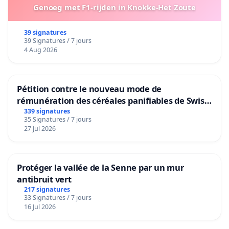
Genoeg met F1-rijden in Knokke-Het Zoute
39 signatures
39 Signatures / 7 jours
4 Aug 2026
Pétition contre le nouveau mode de
rémunération des céréales panifiables de Swiss
granum basé sur la teneur en protéines
339 signatures
35 Signatures / 7 jours
27 Jul 2026
Protéger la vallée de la Senne par un mur
antibruit vert
217 signatures
33 Signatures / 7 jours
16 Jul 2026