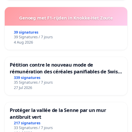
Genoeg met F1-rijden in Knokke-Het Zoute
39 signatures
39 Signatures / 7 jours
4 Aug 2026
Pétition contre le nouveau mode de
rémunération des céréales panifiables de Swiss
granum basé sur la teneur en protéines
339 signatures
35 Signatures / 7 jours
27 Jul 2026
Protéger la vallée de la Senne par un mur
antibruit vert
217 signatures
33 Signatures / 7 jours