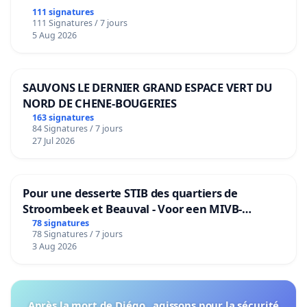
111 signatures
111 Signatures / 7 jours
5 Aug 2026
SAUVONS LE DERNIER GRAND ESPACE VERT DU
NORD DE CHENE-BOUGERIES
163 signatures
84 Signatures / 7 jours
27 Jul 2026
Pour une desserte STIB des quartiers de
Stroombeek et Beauval - Voor een MIVB-
bediening van de wijken Strombeek en Het
78 signatures
78 Signatures / 7 jours
Voor
3 Aug 2026
Après la mort de Diégo , agissons pour la sécurité