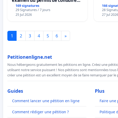
examen du permis de conduire
accessible dans plusieurs langues
169 signatures
166 signa
29 Signatures / 7 jours
28 Signatu
à Bruxelles
25 Jul 2026
27 Jul 202
1
2
3
4
5
6
»
Petitionenligne.net
Nous hébergeons gratuitement les pétitions en ligne. Créez une pétitio
utilisant notre service puissant ! Nos pétitions sont mentionnées tous l
créer une pétition est un excellent moyen de se faire remarquer par le p
Guides
Plus
Comment lancer une pétition en ligne
Faire une 
Comment rédiger une pétition ?
Politique 