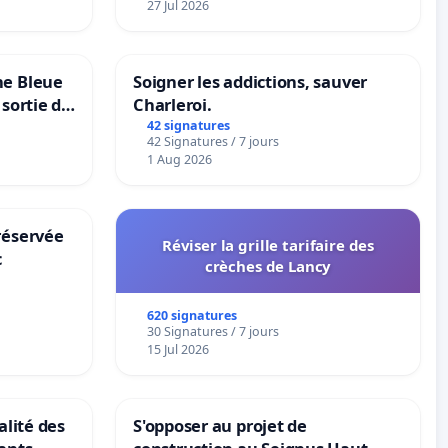
27 Jul 2026
ne Bleue
Soigner les addictions, sauver
 sortie de
Charleroi.
42 signatures
42 Signatures / 7 jours
1 Aug 2026
réservée
Réviser la grille tarifaire des
c
crèches de Lancy
620 signatures
30 Signatures / 7 jours
15 Jul 2026
alité des
S'opposer au projet de