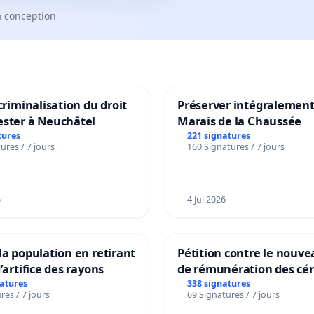
a conception
 criminalisation du droit
Préserver intégralement
ester à Neuchâtel
Marais de la Chaussée
tures
221 signatures
ures / 7 jours
160 Signatures / 7 jours
6
4 Jul 2026
la population en retirant
Pétition contre le nouv
’artifice des rayons
de rémunération des cér
panifiables de Swiss gr
natures
338 signatures
res / 7 jours
69 Signatures / 7 jours
sur la teneur en protéin