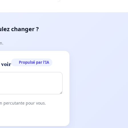
ulez changer ?
n.
Propulsé par l’IA
 voir
on percutante pour vous.