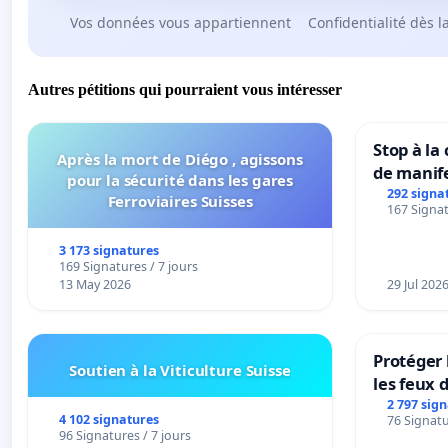
Vos données vous appartiennent
Confidentialité dès l
Autres pétitions qui pourraient vous intéresser
Stop à la
Après la mort de Diégo , agissons
de manif
pour la sécurité dans les gares
292 signa
Ferroviaires Suisses
167 Signat
3 173 signatures
169 Signatures / 7 jours
13 May 2026
29 Jul 202
Protéger 
Soutien à la Viticulture Suisse
les feux d
2 797 sig
4 102 signatures
76 Signatu
96 Signatures / 7 jours