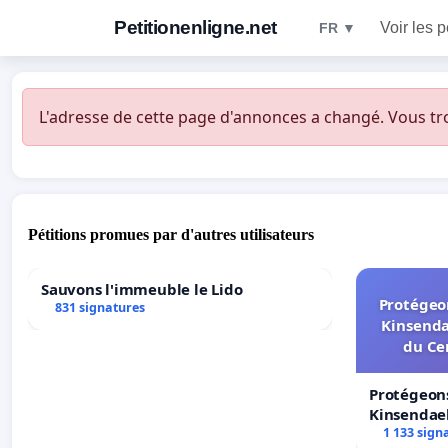
Petitionenligne.net
Voir les p
FR ▼
L'adresse de cette page d'annonces a changé. Vous trouv
Pétitions promues par d'autres utilisateurs
Sauvons l'immeuble le Lido
Protégeon
831 signatures
Kinsenda
du Ce
Protégeons
Kinsendael
Centre spo
1 133 sign