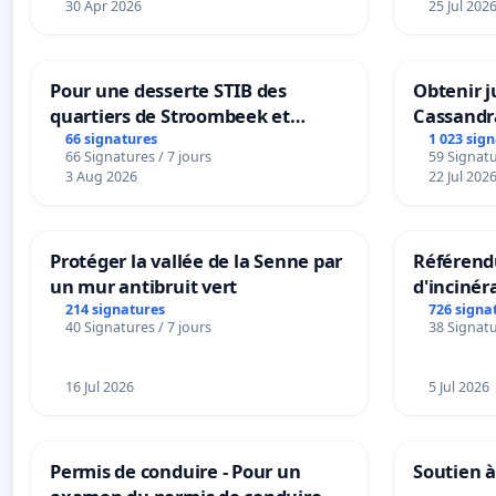
30 Apr 2026
25 Jul 202
Pour une desserte STIB des
Obtenir j
quartiers de Stroombeek et
Cassandr
Beauval - Voor een MIVB-
66 signatures
1 023 sig
66 Signatures / 7 jours
59 Signatu
bediening van de wijken
3 Aug 2026
22 Jul 202
Strombeek en Het Voor
Protéger la vallée de la Senne par
Référendu
un mur antibruit vert
d'incinér
214 signatures
726 signa
40 Signatures / 7 jours
38 Signatu
16 Jul 2026
5 Jul 2026
Permis de conduire - Pour un
Soutien à