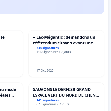
 le
« Lac-Mégantic : demandons un
référendum citoyen avant une
transformation irréversible de
738 signatures
116 Signatures / 7 jours
notre territoire »
17 Oct 2025
eau mode
SAUVONS LE DERNIER GRAND
éales
ESPACE VERT DU NORD DE CHENE-
anum basé
BOUGERIES
141 signatures
67 Signatures / 7 jours
es