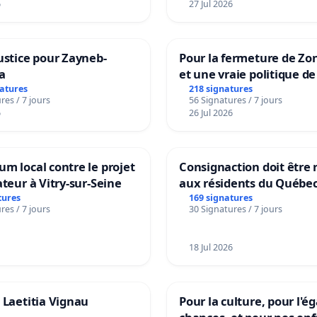
6
27 Jul 2026
ustice pour Zayneb-
Pour la fermeture de Zo
a
et une vraie politique de
la dépendance
natures
218 signatures
res / 7 jours
56 Signatures / 7 jours
6
26 Jul 2026
m local contre le projet
Consignaction doit être 
ateur à Vitry-sur-Seine
aux résidents du Québe
tures
169 signatures
res / 7 jours
30 Signatures / 7 jours
18 Jul 2026
 Laetitia Vignau
Pour la culture, pour l'ég