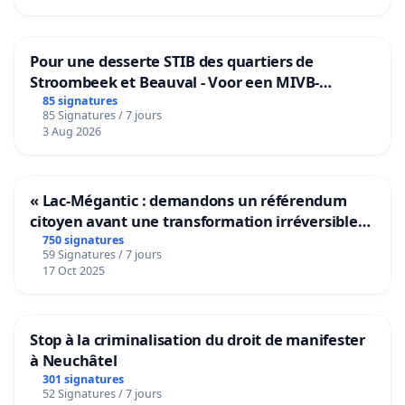
Pour une desserte STIB des quartiers de
Stroombeek et Beauval - Voor een MIVB-
bediening van de wijken Strombeek en Het
85 signatures
85 Signatures / 7 jours
Voor
3 Aug 2026
« Lac-Mégantic : demandons un référendum
citoyen avant une transformation irréversible
de notre territoire »
750 signatures
59 Signatures / 7 jours
17 Oct 2025
Stop à la criminalisation du droit de manifester
à Neuchâtel
301 signatures
52 Signatures / 7 jours