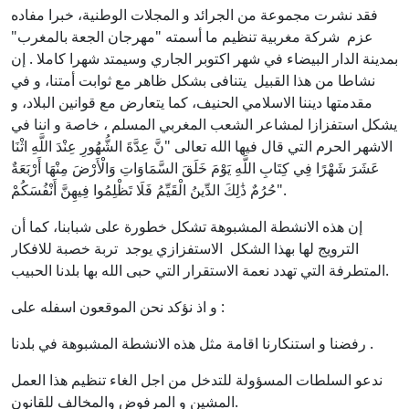
فقد نشرت مجموعة من الجرائد و المجلات الوطنية، خبرا مفاده
عزم شركة مغربية تنظيم ما أسمته "مهرجان الجعة بالمغرب"
بمدينة الدار البيضاء في شهر اكتوبر الجاري وسيمتد شهرا كاملا . إن
نشاطا من هذا القبيل يتنافى بشكل ظاهر مع ثوابت أمتنا، و في
مقدمتها ديننا الاسلامي الحنيف، كما يتعارض مع قوانين البلاد، و
يشكل استفزازا لمشاعر الشعب المغربي المسلم ، خاصة و اننا في
الاشهر الحرم التي قال فيها الله تعالى "نَّ عِدَّةَ الشُّهُورِ عِنْدَ اللَّهِ اثْنَا
عَشَرَ شَهْرًا فِي كِتَابِ اللَّهِ يَوْمَ خَلَقَ السَّمَاوَاتِ وَالْأَرْضَ مِنْهَا أَرْبَعَةٌ
حُرُمٌ ذَٰلِكَ الدِّينُ الْقَيِّمُ فَلَا تَظْلِمُوا فِيهِنَّ أَنْفُسَكُمْ".
إن هذه الانشطة المشبوهة تشكل خطورة على شبابنا، كما أن
الترويج لها بهذا الشكل الاستفزازي يوجد تربة خصبة للافكار
المتطرفة التي تهدد نعمة الاستقرار التي حبى الله بها بلدنا الحبيب.
و اذ نؤكد نحن الموقعون اسفله على :
رفضنا و استنكارنا اقامة مثل هذه الانشطة المشبوهة في بلدنا .
ندعو السلطات المسؤولة للتدخل من اجل الغاء تنظيم هذا العمل
المشين و المرفوض والمخالف للقانون.