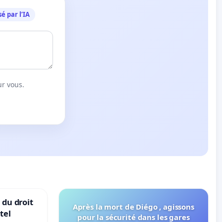
é par l’IA
ur vous.
 du droit
Après la mort de Diégo , agissons
tel
pour la sécurité dans les gares