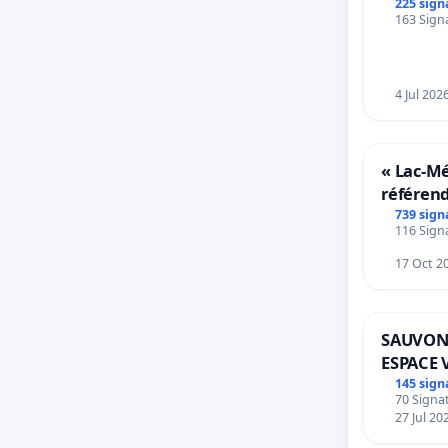
225 sign
163 Signa
4 Jul 202
« Lac-M
référen
transfor
739 sign
116 Signa
notre ter
17 Oct 2
SAUVON
ESPACE 
BOUGER
145 sign
70 Signat
27 Jul 20