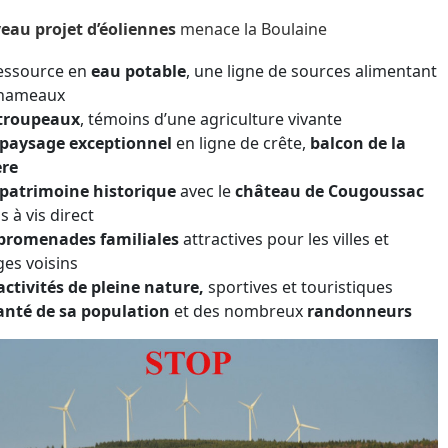
eau projet d’éoliennes
menace la Boulaine
essource en
eau potable
, une ligne de sources alimentant
 hameaux
troupeaux
, témoins d’une agriculture vivante
paysage exceptionnel
en ligne de crête,
balcon de la
ère
patrimoine historique
avec le
château de Cougoussac
s à vis direct
promenades familiales
attractives pour les villes et
ages voisins
activités de
pleine nature,
sportives et touristiques
anté de sa population
et des nombreux
randonneurs