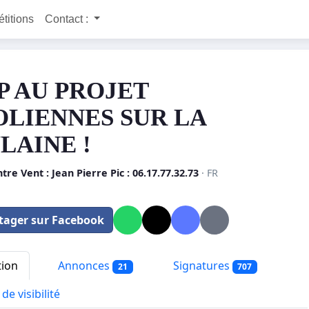
étitions
Contact :
P AU PROJET
OLIENNES SUR LA
LAINE !
tre Vent : Jean Pierre Pic : 06.17.77.32.73
· FR
tager sur Facebook
tion
Annonces
Signatures
21
707
de visibilité