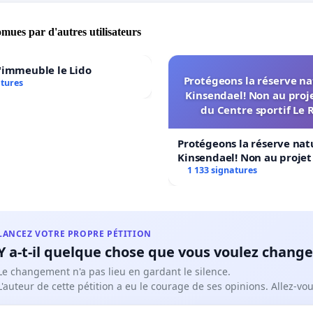
s d'ondes électromagnétiques (TV, radio, téléphonie), une
 valeur du patrimoine bâti, une atteinte au patrimoine
omues par d'autres utilisateurs
ue aux alentours (château, églises, patrimoine rural, sites
u inscrits) ainsi qu’au tourisme vert et aux pratiques
'immeuble le Lido
Protégeons la réserve na
atures
s, …
Kinsendael! Non au proj
du Centre sportif Le 
tition sera transmise aux autorités publiques (communes,
utés de communes, préfecture, conseil départemental)
Protégeons la réserve nat
e à l'enquête publique. N'hésitez pas à la partager. Pour
Kinsendael! Non au proje
Centre sportif Le Roseau!
1 133 signatures
r l'association
LANCEZ VOTRE PROPRE PÉTITION
Y a-t-il quelque chose que vous voulez change
Le changement n'a pas lieu en gardant le silence.
L'auteur de cette pétition a eu le courage de ses opinions. Allez-v