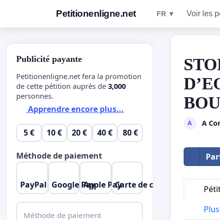
Petitionenligne.net
Voir les p
FR ▼
Publicité payante
STO
Petitionenligne.net fera la promotion
D’E
de cette pétition auprès de
3,000
personnes.
BOU
Apprendre encore plus...
A Con
A
5 €
10 €
20 €
40 €
80 €
Méthode de paiement
Par
PayPal
Google Pay
Apple Pay
Carte de crédit
Péti
Plus 
Méthode de paiement