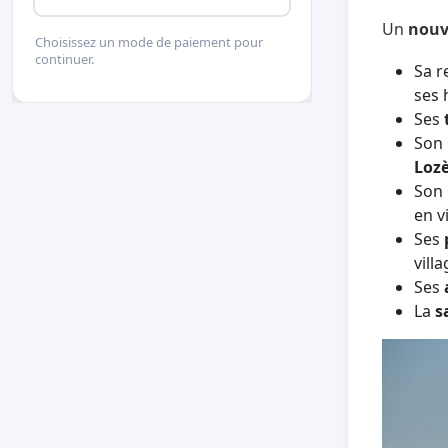
Un
nouv
Choisissez un mode de paiement pour
continuer.
Sa r
ses
Ses
Son
Loz
Son
en vi
Ses
vill
Ses
La
s