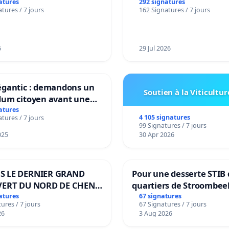
atures
292 signatures
tures / 7 jours
162 Signatures / 7 jours
6
29 Jul 2026
égantic : demandons un
Soutien à la Viticultur
dum citoyen avant une
mation irréversible de
atures
4 105 signatures
tures / 7 jours
ritoire »
99 Signatures / 7 jours
025
30 Apr 2026
S LE DERNIER GRAND
Pour une desserte STIB 
VERT DU NORD DE CHENE-
quartiers de Stroombee
IES
Beauval - Voor een MIV
atures
67 signatures
ures / 7 jours
67 Signatures / 7 jours
bediening van de wijke
26
3 Aug 2026
Strombeek en Het Voor