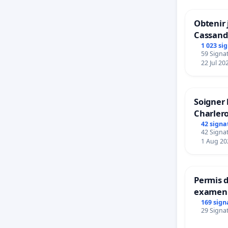
Obtenir 
Cassand
1 023 si
59 Signat
22 Jul 20
Soigner 
Charlero
42 signa
42 Signat
1 Aug 20
Permis d
examen 
accessib
169 sign
29 Signat
à Bruxel