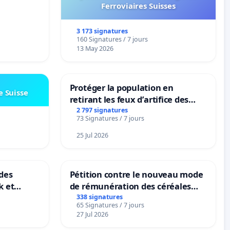
Ferroviaires Suisses
3 173 signatures
160 Signatures / 7 jours
13 May 2026
Protéger la population en
e Suisse
retirant les feux d’artifice des
rayons
2 797 signatures
73 Signatures / 7 jours
25 Jul 2026
des
Pétition contre le nouveau mode
k et
de rémunération des céréales
B-
panifiables de Swiss granum basé
338 signatures
65 Signatures / 7 jours
n
sur la teneur en protéines
27 Jul 2026