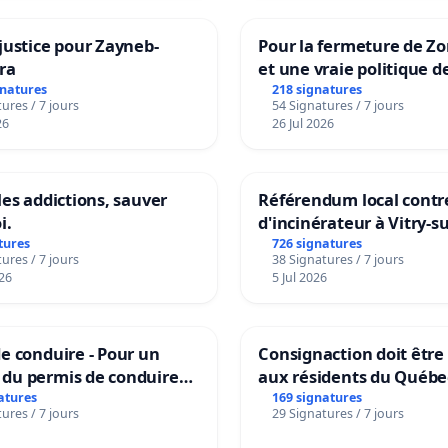
justice pour Zayneb-
Pour la fermeture de Z
ra
et une vraie politique d
la dépendance
gnatures
218 signatures
ures / 7 jours
54 Signatures / 7 jours
26
26 Jul 2026
les addictions, sauver
Référendum local contre
i.
d'incinérateur à Vitry-s
tures
726 signatures
ures / 7 jours
38 Signatures / 7 jours
26
5 Jul 2026
e conduire - Pour un
Consignaction doit être
du permis de conduire
aux résidents du Québe
le dans plusieurs langues
atures
169 signatures
ures / 7 jours
29 Signatures / 7 jours
les