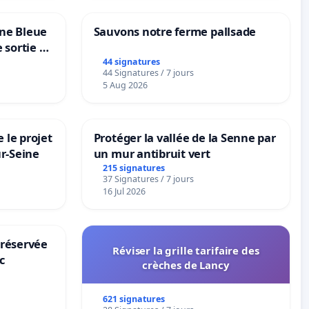
one Bleue
Sauvons notre ferme pallsade
e sortie de
44 signatures
44 Signatures / 7 jours
5 Aug 2026
 le projet
Protéger la vallée de la Senne par
ur-Seine
un mur antibruit vert
215 signatures
37 Signatures / 7 jours
16 Jul 2026
 réservée
Réviser la grille tarifaire des
c
crèches de Lancy
621 signatures