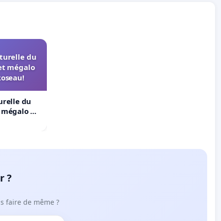
turelle du
et mégalo
Roseau!
urelle du
t mégalo du
r ?
ous faire de même ?