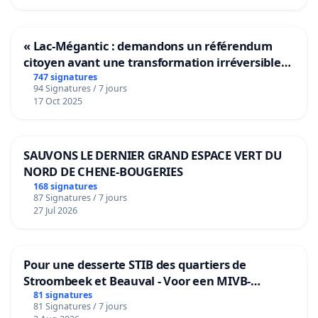
« Lac-Mégantic : demandons un référendum
citoyen avant une transformation irréversible
de notre territoire »
747 signatures
94 Signatures / 7 jours
17 Oct 2025
SAUVONS LE DERNIER GRAND ESPACE VERT DU
NORD DE CHENE-BOUGERIES
168 signatures
87 Signatures / 7 jours
27 Jul 2026
Pour une desserte STIB des quartiers de
Stroombeek et Beauval - Voor een MIVB-
bediening van de wijken Strombeek en Het
81 signatures
81 Signatures / 7 jours
Voor