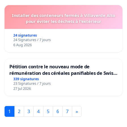
Installer des conteneurs fermés à Villaverde Alto
pour éviter les déchets à l'extérieur
24 signatures
24 Signatures / 7 jours
6 Aug 2026
Pétition contre le nouveau mode de
rémunération des céréales panifiables de Swiss
granum basé sur la teneur en protéines
339 signatures
23 Signatures / 7 jours
27 Jul 2026
1
2
3
4
5
6
7
»