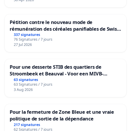
Pétition contre le nouveau mode de
rémunération des céréales panifiables de Swiss
granum basé sur la teneur en protéines
337 signatures
76 Signatures / 7 jours
27 Jul 2026
Pour une desserte STIB des quartiers de
Stroombeek et Beauval - Voor een MIVB-
bediening van de wijken Strombeek en Het
63 signatures
63 Signatures / 7 jours
Voor
3 Aug 2026
Pour la fermeture de Zone Bleue et une vraie
politique de sortie de la dépendance
217 signatures
62 Signatures / 7 jours