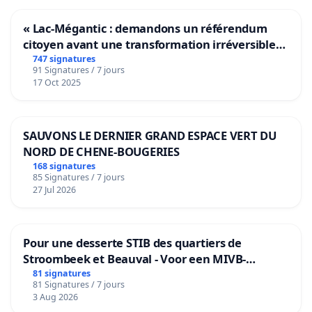
« Lac-Mégantic : demandons un référendum
citoyen avant une transformation irréversible
de notre territoire »
747 signatures
91 Signatures / 7 jours
17 Oct 2025
SAUVONS LE DERNIER GRAND ESPACE VERT DU
NORD DE CHENE-BOUGERIES
168 signatures
85 Signatures / 7 jours
27 Jul 2026
Pour une desserte STIB des quartiers de
Stroombeek et Beauval - Voor een MIVB-
bediening van de wijken Strombeek en Het
81 signatures
81 Signatures / 7 jours
Voor
3 Aug 2026