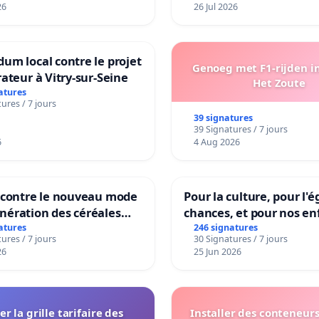
26
26 Jul 2026
um local contre le projet
Genoeg met F1-rijden i
rateur à Vitry-sur-Seine
Het Zoute
atures
ures / 7 jours
39 signatures
39 Signatures / 7 jours
6
4 Aug 2026
n contre le nouveau mode
Pour la culture, pour l'é
nération des céréales
chances, et pour nos en
les de Swiss granum basé
atures
246 signatures
ures / 7 jours
30 Signatures / 7 jours
eneur en protéines
26
25 Jun 2026
er la grille tarifaire des
Installer des conteneur