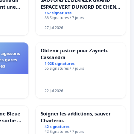
ant une
ESPACE VERT DU NORD DE CHENE-
ible de
BOUGERIES
167 signatures
88 Signatures / 7 jours
27 Jul 2026
Obtenir justice pour Zayneb-
 agissons
Cassandra
es gares
1 028 signatures
ses
55 Signatures / 7 jours
22 Jul 2026
one Bleue
Soigner les addictions, sauver
e sortie de
Charleroi.
42 signatures
42 Signatures / 7 jours