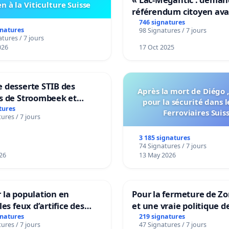
n à la Viticulture Suisse
référendum citoyen av
transformation irrévers
746 signatures
gnatures
98 Signatures / 7 jours
notre territoire »
tures / 7 jours
026
17 Oct 2025
 desserte STIB des
Après la mort de Diégo ,
s de Stroombeek et
pour la sécurité dans l
- Voor een MIVB-
tures
Ferroviaires Suis
ures / 7 jours
ng van de wijken
ek en Het Voor
3 185 signatures
74 Signatures / 7 jours
26
13 May 2026
 la population en
Pour la fermeture de Z
les feux d’artifice des
et une vraie politique d
la dépendance
gnatures
219 signatures
ures / 7 jours
47 Signatures / 7 jours