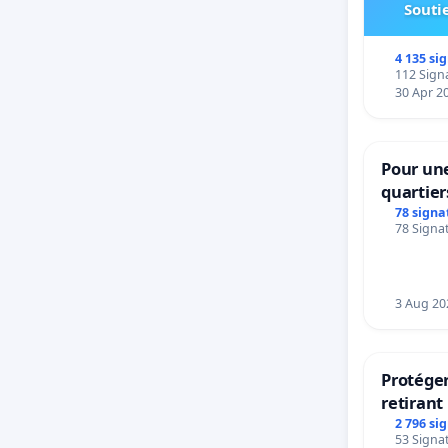
Soutie
4 135 si
112 Signa
30 Apr 2
Pour une
quartier
Beauval 
78 signa
78 Signat
bedieni
Strombe
3 Aug 20
Protéger
retirant 
rayons
2 796 si
53 Signat