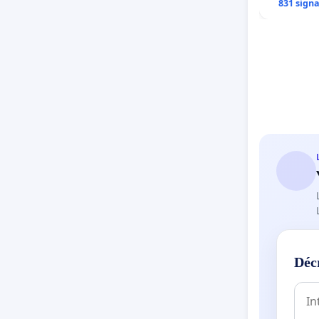
831 sign
Déc