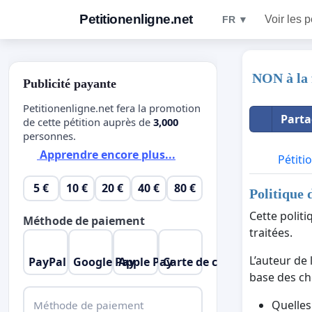
Petitionenligne.net
Voir les p
FR ▼
NON à la 
Publicité payante
Petitionenligne.net fera la promotion
Parta
de cette pétition auprès de
3,000
personnes.
Apprendre encore plus...
Pétiti
5 €
10 €
20 €
40 €
80 €
Politique 
Cette polit
Méthode de paiement
traitées.
L’auteur de 
PayPal
Google Pay
Apple Pay
Carte de crédit
base des cho
Quelles
Méthode de paiement