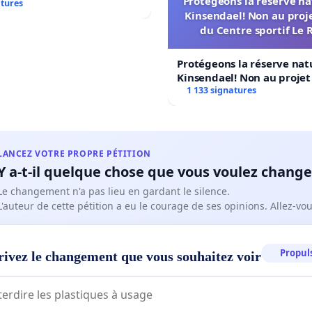
Protégeons la réserve na
atures
Kinsendael! Non au proj
du Centre sportif Le 
Protégeons la réserve nat
Kinsendael! Non au proje
Centre sportif Le Roseau!
1 133 signatures
LANCEZ VOTRE PROPRE PÉTITION
Y a-t-il quelque chose que vous voulez change
Le changement n'a pas lieu en gardant le silence.
L'auteur de cette pétition a eu le courage de ses opinions. Allez-v
Propuls
rivez le changement que vous souhaitez voir