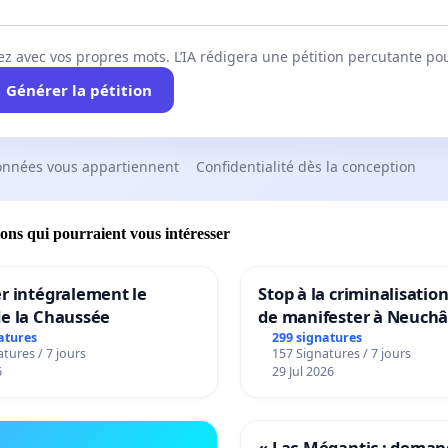
ez avec vos propres mots. L’IA rédigera une pétition percutante po
Générer la pétition
onnées vous appartiennent
Confidentialité dès la conception
ions qui pourraient vous intéresser
r intégralement le
Stop à la criminalisation
de la Chaussée
de manifester à Neuchâ
atures
299 signatures
tures / 7 jours
157 Signatures / 7 jours
6
29 Jul 2026
« Lac-Mégantic : dema