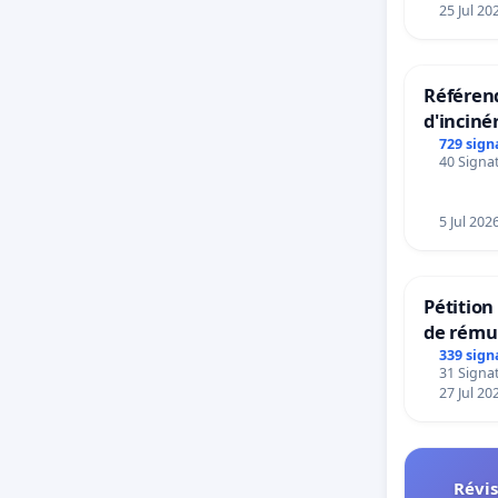
25 Jul 20
Référend
d'inciné
729 sign
40 Signat
5 Jul 202
Pétitio
de rému
panifiab
339 sign
31 Signat
sur la t
27 Jul 20
Révis