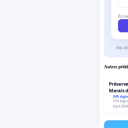
Écriv
Vos d
Autres pétit
Préserve
Marais 
245 sign
174 Signa
4 Jul 202