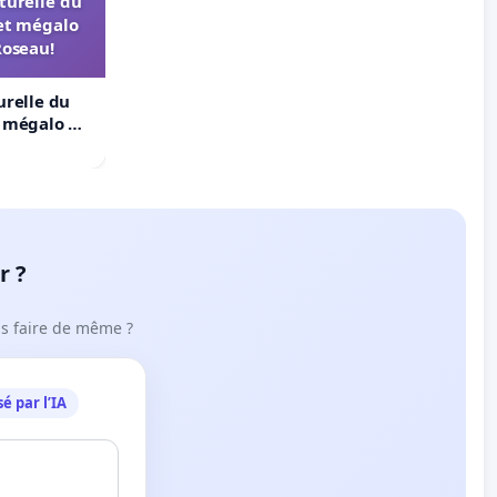
turelle du
et mégalo
Roseau!
urelle du
t mégalo du
r ?
ous faire de même ?
é par l’IA