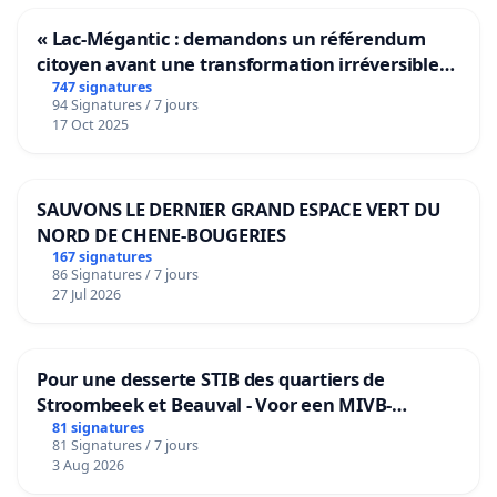
« Lac-Mégantic : demandons un référendum
citoyen avant une transformation irréversible
de notre territoire »
747 signatures
94 Signatures / 7 jours
17 Oct 2025
SAUVONS LE DERNIER GRAND ESPACE VERT DU
NORD DE CHENE-BOUGERIES
167 signatures
86 Signatures / 7 jours
27 Jul 2026
Pour une desserte STIB des quartiers de
Stroombeek et Beauval - Voor een MIVB-
bediening van de wijken Strombeek en Het
81 signatures
81 Signatures / 7 jours
Voor
3 Aug 2026