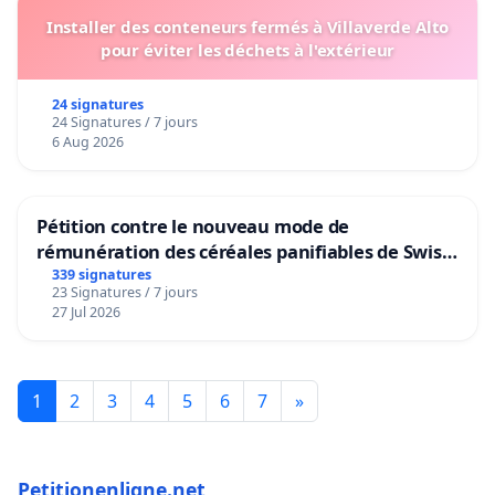
Installer des conteneurs fermés à Villaverde Alto
pour éviter les déchets à l'extérieur
24 signatures
24 Signatures / 7 jours
6 Aug 2026
Pétition contre le nouveau mode de
rémunération des céréales panifiables de Swiss
granum basé sur la teneur en protéines
339 signatures
23 Signatures / 7 jours
27 Jul 2026
1
2
3
4
5
6
7
»
Petitionenligne.net